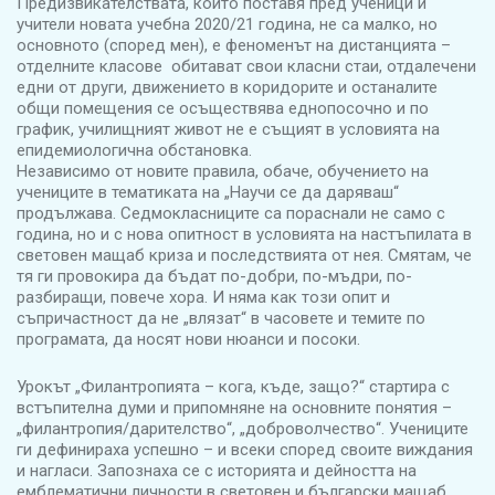
Предизвикателствата, които поставя пред ученици и
учители новата учебна 2020/21 година, не са малко, но
основното (според мен), е феноменът на дистанцията –
отделните класове обитават свои класни стаи, отдалечени
едни от други, движението в коридорите и останалите
общи помещения се осъществява еднопосочно и по
график, училищният живот не е същият в условията на
епидемиологична обстановка.
Независимо от новите правила, обаче, обучението на
учениците в тематиката на „Научи се да даряваш“
продължава. Седмокласниците са пораснали не само с
година, но и с нова опитност в условията на настъпилата в
световен мащаб криза и последствията от нея. Смятам, че
тя ги провокира да бъдат по-добри, по-мъдри, по-
разбиращи, повече хора. И няма как този опит и
съпричастност да не „влязат“ в часовете и темите по
програмата, да носят нови нюанси и посоки.
Урокът „Филантропията – кога, къде, защо?“ стартира с
встъпителна думи и припомняне на основните понятия –
„филантропия/дарителство“, „доброволчество“. Учениците
ги дефинираха успешно – и всеки според своите виждания
и нагласи. Запознаха се с историята и дейността на
емблематични личности в световен и български мащаб,