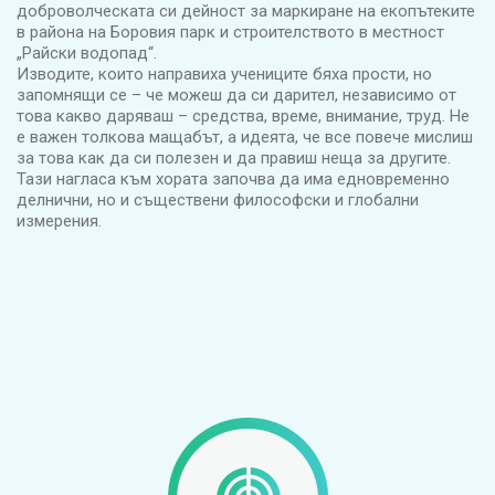
доброволческата си дейност за маркиране на екопътеките
в района на Боровия парк и строителството в местност
„Райски водопад“.
Изводите, които направиха учениците бяха прости, но
запомнящи се – че можеш да си дарител, независимо от
това какво даряваш – средства, време, внимание, труд. Не
е важен толкова мащабът, а идеята, че все повече мислиш
за това как да си полезен и да правиш неща за другите.
Тази нагласа към хората започва да има едновременно
делнични, но и съществени философски и глобални
измерения.