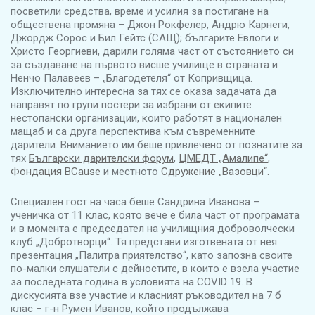
посветили средства, време и усилия за постигане на
обществена промяна – Джон Рокфелер, Андрю Карнеги,
Джордж Сорос и Бил Гейтс (САЩ); българите Евлоги и
Христо Георгиеви, дарили голяма част от състоянието си
за създаване на първото висше училище в страната и
Ненчо Палавеев – „Благодетеля“ от Копривщица.
Изключително интересна за тях се оказа задачата да
направят по групи постери за избрани от екипите
нестопански организации, които работят в национален
мащаб и са друга перспектива към съвременните
дарители. Вниманието им беше привлечено от познатите за
тях
Български дарителски форум
,
ЦМЕДТ „Амалипе“
,
Фондация BCause
и местното
Сдружение „Вазовци“.
Специален гост на часа беше Сандрина Иванова –
ученичка от 11 клас, която вече е била част от програмата
и в момента е председател на училищния доброволчески
клуб „Добротворци“. Тя представи изготвената от нея
презентация „Палитра приятелство“, като запозна своите
по-малки слушатели с дейностите, в които е взела участие
за последната година в условията на COVID 19. В
дискусията взе участие и класният ръководител на 7 б
клас – г-н Румен Иванов, който продължава