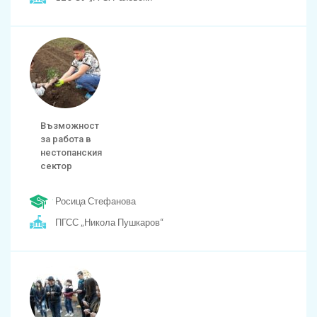
Възможност
за работа в
нестопанския
сектор
Росица Стефанова
ПГСС „Никола Пушкаров“