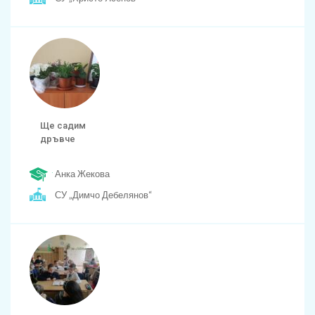
Ще садим
дръвче
Анка Жекова
СУ „Димчо Дебелянов“