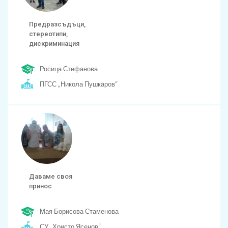
Предразсъдъци,
стереотипи,
дискриминация
Росица Стефанова
ПГСС „Никола Пушкаров“
Даваме своя
принос
Мая Борисова Стаменова
СУ „Христо Ясенов“