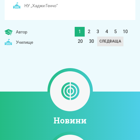
НУ „Хаджи Генчо“
1
2
3
4
5
10
Автор
20
30
СЛЕДВАЩА
Училище
Новини