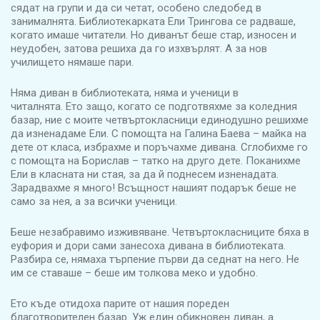
сядат на групи и да си четат, особено следобед в
занималнята. Библиотекарката Ели Трингова се радваше,
когато имаше читатели. Но диванът беше стар, износен и
неудобен, затова решиха да го изхвърлят. А за нов
училището нямаше пари.
Няма диван в библиотеката, няма и ученици в
читалнята. Ето защо, когато се подготвяхме за коледния
базар, ние с моите четвъртокласници единодушно решихме
да изненадаме Ели. С помощта на Галина Баева – майка на
дете от класа, избрахме и поръчахме дивана. Сглобихме го
с помощта на Борислав – татко на друго дете. Поканихме
Ели в класната ни стая, за да й поднесем изненадата.
Зарадвахме я много! Всъщност нашият подарък беше не
само за нея, а за всички ученици.
Беше незабравимо изживяване. Четвъртокласниците бяха в
еуфория и дори сами занесоха дивана в библиотеката.
Разбира се, нямаха търпение първи да седнат на него. Не
им се ставаше – беше им толкова меко и удобно.
Ето къде отидоха парите от нашия пореден
благотворителен базар. Уж един обикновен диван, а