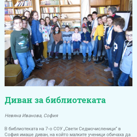
Диван за библиотеката
Невяна Иванова, София
В библиотеката на 7-о СОУ „Свети Седмочисленици“ в
София имаше диван, на който малките ученици обичаха да