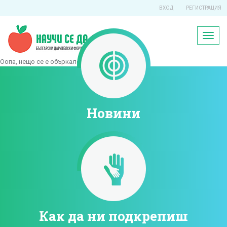
ВХОД
РЕГИСТРАЦИЯ
Toggl
naviga
Оопа, нещо се е объркало!
Новини
Как да ни подкрепиш