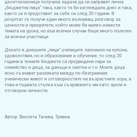
десетокласници получиха задача да си направят лична
„бюджетна пица“ така, както тя би изглеждала днес и така,
както си я представят за себе си след 20 години. В
резултат се получи един много вълнуващ разговор за
ценности и приоритети, който може би малко измести
темата на урока, но във всички случаи беше много полезен
за всички участници.
Докато в днешните „пици“ учениците заложиха на купони,
удоволствия, но и образование и обучение, то след 20
години в техните бюджети са предвидени пари за
семейство и деца, за данъци и сметки и т.н. Моите деца
ясно съзнават разликата между по-безгрижния
ученически живот и отговорностите на възрастните хора, а
това и първата стъпка към съзряването им като зрели и
отговорни личности.
Автор: Виолета Тачева, Трявна