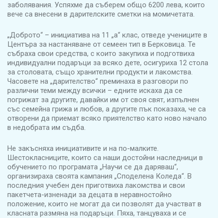
заболявания. Успяхме да съберем общо 6200 лева, които
вече са внесени в дарителските сметки на момичетата.
„Доброто“ – инициатива на 11 „а“ клас, отведе учениците в
Центъра за настаняване от семеен тип в Берковица. Те
събраха свои средства, с които закупиха и подготвиха
индивидуални подаръци за всяко дете, осигуриха 12 стола
за столовата, също хранителни продукти и лакомства.
Часовете на „дарителство“ преминаха в разговори по
различни теми между всички – едните искаха да се
погрижат за другите, давайки им от своя свят, изпълнен
със семейна грижа и любов, а другите пък показаха, че са
отворени да приемат всяко приятелство като ново начало
в недобрата им съдба.
Не закъсняха инициативите и на по-малките.
Шестокласниците, които са наши достойни наследници в
обучението по програмата „Научи се да даряваш“,
организираха своята кампания „Споделена Коледа“. В
последния учебен ден приготвиха лакомства и свои
пакетчета-изненади за децата в неравностойно
положение, които не могат да си позволят да участват в
класната размяна на подаръци. Пяха, танцуваха и се