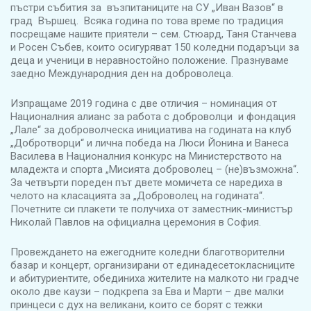
пъстри събития за възпитаниците на СУ „Иван Вазов“ в
град Вършец. Всяка година по това време по традиция
посрещаме нашите приятели – сем. Стюард, Таня Станчева
и Росен Събев, които осигуряват 150 коледни подаръци за
деца и ученици в неравностойно положение. Празнуваме
заедно Международния ден на доброволеца.
Изпращаме 2019 година с две отличия – номинация от
Националния алианс за работа с доброволци и фондация
„Лале“ за доброволческа инициатива на годината на клуб
„Добротворци“ и лична победа на Люси Йонина и Ванеса
Василева в Националния конкурс на Министерството на
младежта и спорта „Мисията доброволец – (не)възможна“.
За четвърти пореден път двете момичета се наредиха в
челото на класацията за „Доброволец на годината“.
Почетните си плакети те получиха от заместник-министър
Николай Павлов на официална церемония в София.
Провеждането на ежегодните коледни благотворителни
базар и концерт, организирани от единадесетокласниците
и абитуриентите, обединиха жителите на малкото ни градче
около две каузи – подкрепа за Ева и Марти – две малки
принцеси с дух на великани, които се борят с тежки