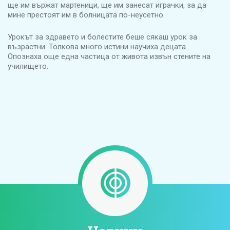
ще им вържат мартеници, ще им занесат играчки, за да
мине престоят им в болницата по-неусетно.
Урокът за здравето и болестите беше сякаш урок за
възрастни. Толкова много истини научиха децата.
Опознаха още една частица от живота извън стените на
училището.