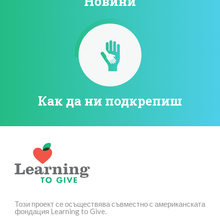
Новини
Как да ни подкрепиш
Този проект се осъществява съвместно с американската
фондация Learning to Give.