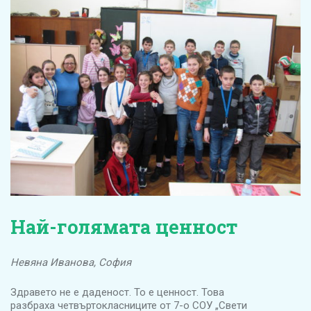
Най-голямата ценност
Невяна Иванова, София
Здравето не е даденост. То е ценност. Това
разбраха четвъртокласниците от 7-о СОУ „Свети