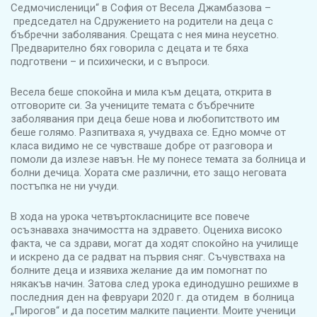
Седмочисленици“ в София от Весела Джамбазова –
председател на Сдружението на родители на деца с
бъбречни заболявания. Срещата с нея мина неусетно.
Предварително бях говорила с децата и те бяха
подготвени – и психически, и с въпроси.
Весела беше спокойна и мила към децата, открита в
отговорите си. За учениците темата с бъбречните
заболявания при деца беше нова и любопитството им
беше голямо. Разпитваха я, учудваха се. Едно момче от
класа видимо не се чувстваше добре от разговора и
помоли да излезе навън. Не му понесе темата за болница и
болни дечица. Хората сме различни, ето защо неговата
постъпка не ни учуди.
В хода на урока четвъртокласниците все повече
осъзнаваха значимостта на здравето. Оцениха високо
факта, че са здрави, могат да ходят спокойно на училище
и искрено да се радват на първия сняг. Съчувстваха на
болните деца и изявиха желание да им помогнат по
някакъв начин. Затова след урока единодушно решихме в
последния ден на февруари 2020 г. да отидем в болница
„Пирогов“ и да посетим малките пациенти. Моите ученици