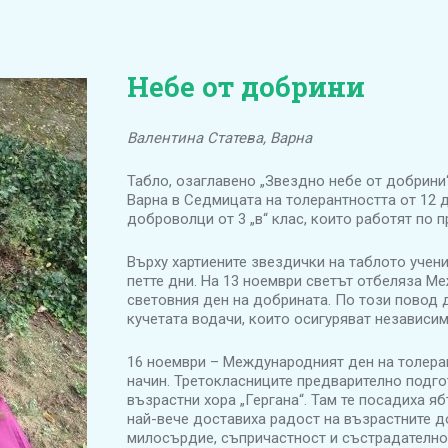
Небе от добрини
Валентина Статева, Варна
Табло, озаглавено „Звездно небе от добрини
Варна в Седмицата на толерантността от 12 д
доброволци от 3 „в“ клас, които работят по 
Върху хартиените звездички на таблото учени
петте дни. На 13 ноември светът отбеляза М
световния ден на добрината. По този повод 
кучетата водачи, които осигуряват независим
16 ноември – Международният ден на толера
начин. Третокласниците предварително подгот
възрастни хора „Гергана“. Там те посадиха 
най-вече доставиха радост на възрастните д
милосърдие, съпричастност и състрадателно