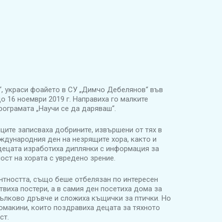
“, украси фоайето в СУ „Димчо Дебелянов“ във
о 16 ноември 2019 г. Направиха го малките
програмата „Научи се да даряваш“.
ците записваха добрините, извършени от тях в
еждународния ден на незрящите хора, както и
децата изработиха диплянки с информация за
ост на хората с увредено зрение.
нтността, също беше отбелязан по интересен
виха постери, а в самия ден посетиха дома за
ябълково дръвче и сложиха къщички за птички. Но
омакини, които поздравиха децата за тяхното
ст.