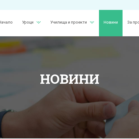
Начало
Уроци
Училища и проекти
Новини
За пр
НОВИНИ