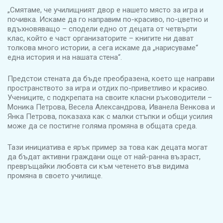
„Смятаме, че училищният двор е нашето място за игра и
почивка. Искаме да го направим по-красиво, по-цветно и
вдъхновяващо – сподели едно от децата от четвърти
клас, който е част организаторите – книгите ни дават
толкова много истории, а сега искаме да „нарисуваме“
една история и на нашата стена“.
Предстои стената да бъде преобразена, което ще направи
пространството за игра и отдих по-приветливо и красиво.
Учениците, с подкрепата на своите класни ръководители –
Моника Петрова, Весела Александрова, Иванела Венкова и
Янка Петрова, показаха как с малки стъпки и общи усилия
може да се постигне голяма промяна в общата среда.
Тази инициатива е ярък пример за това как децата могат
да бъдат активни граждани още от най-ранна възраст,
превръщайки любовта си към четенето във видима
промяна в своето училище.