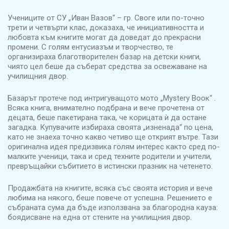
​Учениците от СУ „Иван Вазов“ – гр. Своге или по-точно
трети и четвърти клас, доказаха, че инициативността и
любовта към книгите могат да доведат до прекрасни
промени. С голям ентусиазъм и творчество, те
организираха благотворителен базар на детски книги,
чиято цел беше да съберат средства за освежаване на
училищния двор.
Базарът протече под интригуващото мото „Mystery Boок“ .
Всяка книга, внимателно подбрана и вече прочетена от
децата, беше пакетирана така, че корицата ѝ да остане
загадка. Купувачите избираха своята „изненада“ по цена,
като не знаеха точно какво четиво ще открият вътре. Тази
оригинална идея предизвика голям интерес както сред по-
малките ученици, така и сред техните родители и учители,
превръщайки събитието в истински празник на четенето.
Продажбата на книгите, всяка със своята история и вече
любима на някого, беше повече от успешна. Решението е
събраната сума да бъде използвана за благородна кауза:
боядисване на една от стените на училищния двор.