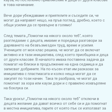
кауза, но постепенно привлякохме и деца от други класове
в това начинание.
Вече дори убеждаваме и приятелите и съседите си, че
могат да направят нещо, на пръв поглед, дребно, което с
общи усилия да се превърне в голямо!
След темата „Помогни на някого около теб“, която
разгледахме с децата, имахме и поредица разговори за
даряването на безвъзмезден труд, време и усилия.
Учениците от моя клас решиха, че могат да се включат
активно и в тази инициатива, след което приобщиха и деца
от други класове. В началото имаха поставена задача да
помагат на близки в продължение на една седмица и да
записват добрините. На по-късен етап им разказах за
инициатива с пластмасата и колко неща могат да се
закупят по този начин. Така те разбраха, че могат да
помогнат за хора или каузи дори и с правилно изхвърляне
на боклука си.
Така урокът „Помогни на някого около теб“ отключи в
децата желание да дават всичко от себе си и да помогнат
в местна инициатива, парите от която пък се използват за