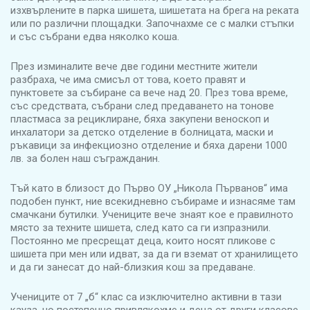
изхвърлените в парка шишета, шишетата на брега на реката
или по различни площадки. Започнахме се с малки стъпки
и със събрани едва няколко коша.
През изминалите вече две години местните жители
разбраха, че има смисъл от това, което правят и
пунктовете за събиране са вече над 20. През това време,
със средствата, събрани след предаването на тонове
пластмаса за рециклиране, бяха закупени веноскоп и
инхалатори за детско отделение в болницата, маски и
ръкавици за инфекциозно отделение и бяха дарени 1000
лв. за болен наш съгражданин.
Тъй като в близост до Първо ОУ „Никола Първанов“ има
подобен пункт, ние всекидневно събираме и изнасяме там
смачкани бутилки. Учениците вече знаят кое е правилното
място за техните шишета, след като са ги изпразнили.
Постоянно ме пресрещат деца, които носят пликове с
шишета при мен или идват, за да ги вземат от хранилището
и да ги занесат до най-близкия кош за предаване.
Учениците от 7 „б“ клас са изключително активни в тази