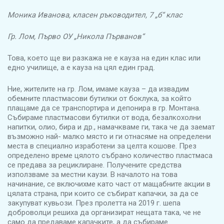
Моника Иванова, класен ръководител, 7 „б“ клас
Гр. Лом, Първо ОУ „Никола Първанов“
Това, което ще ви разкажа не е кауза на един клас или
едно училище, а е кауза на цял един град.
Ние, жителите на гр. Лом, имаме кауза – да извадим
обемните пластмасови бутилки от боклука, за който
плащаме да се транспортира и депонира в гр. Монтана.
Събираме пластмасови бутилки от вода, безалкохолни
напитки, олио, бира и др., намачкваме ги, така че да заемат
възможно най- малко място и ги отнасяме на определени
места в специално изработени за целта кошове. През
определено време цялото събрано количество пластмаса
се предава за рециклиране. Получените средства
използваме за местни каузи. В началото на това
начинание, се включихме като част от мащабните акции в
цялата страна, при които се събират капачки, за да се
закупуват кувьози. През пролетта на 2019 г. шепа
доброволци решиха да организират нещата така, че не
само да предаваме капачките, а да събираме