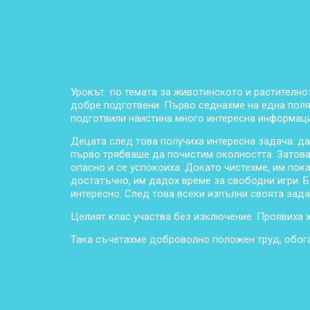
Урокът по темата за животинското и растително
добре подготвени. Първо седнахме на една поля
подготвили наистина много интересна информация
Децата след това получиха интересна задача: да
първо трябваше да почистим околността. Затова 
опасно и се успокоиха. Докато чистехме, им пока
достатъчно, им дадох време за свободни игри. Б
интересно. След това всеки изпълни своята зада
Целият клас участва без изключение. Проявиха 
Така съчетахме доброволно положен труд, обога