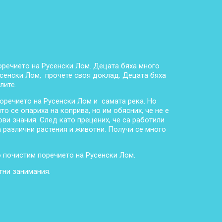
оречието на Русенски Лом. Децата бяха много
усенски Лом, прочете своя доклад. Децата бяха
лите.
поречието на Русенски Лом и самата река. Но
о се опариха на коприва, но им обясних, че не е
ови знания. След като прецених, че са работили
а различни растения и животни. Получи се много
о почистим поречието на Русенски Лом.
тни занимания.