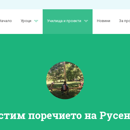
Начало
Уроци
Училища и проекти
Новини
За пр
стим поречието на Русе