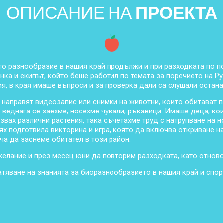
ОПИСАНИЕ НА
ПРОЕКТА
то разнообразие в нашия край продължи и при разходката по п
нка и екипът, който беше работил по темата за поречието на Р
, в края имаше въпроси и за проверка дали са слушали остана
 направят видеозапис или снимки на животни, които обитават 
веднага се заехме, носехме чували, ръкавици. Имаше деца, коит
звах различни растения, така съчетахме труд с натрупване на н
ях подготвила викторина и игра, която да включва откриване н
ча да заснеме обитател в този район.
желание и през месец юни да повторим разходката, като отнов
тяване на знанията за биоразнообразието в нашия край и спор