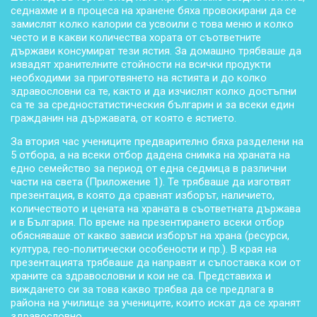
седнахме и в процеса на хранене бяха провокирани да се
замислят колко калории са усвоили с това меню и колко
често и в какви количества хората от съответните
държави консумират тези ястия. За домашно трябваше да
извадят хранителните стойности на всички продукти
необходими за приготвянето на ястията и до колко
здравословни са те, както и да изчислят колко достъпни
са те за средностатистическия българин и за всеки един
гражданин на държавата, от която е ястието.
За втория час учениците предварително бяха разделени на
5 отбора, а на всеки отбор дадена снимка на храната на
едно семейство за период от една седмица в различни
части на света (Приложение 1). Те трябваше да изготвят
презентация, в която да сравнят изборът, наличието,
количеството и цената на храната в съответната държава
и в България. По време на презентирането всеки отбор
обясняваше от какво зависи изборът на храна (ресурси,
култура, гео-политически особености и пр.). В края на
презентацията трябваше да направят и съпоставка кои от
храните са здравословни и кои не са. Представиха и
виждането си за това какво трябва да се предлага в
района на училище за учениците, които искат да се хранят
здравословно.