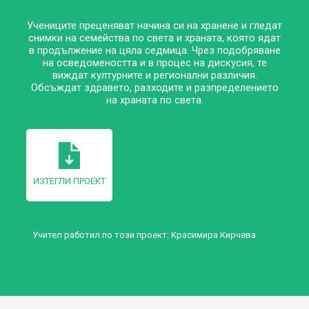
Учениците преценяват начина си на хранене и гледат
снимки на семейства по света и храната, която ядат
в продължение на цяла седмица. Чрез подобряване
на осведомеността и в процес на дискусия, те
виждат културните и регионални различия.
Обсъждат здравето, разходите и разпределението
на храната по света.
ИЗТЕГЛИ ПРОЕКТ
Учител работил по този проект:
Красимира Кирчева