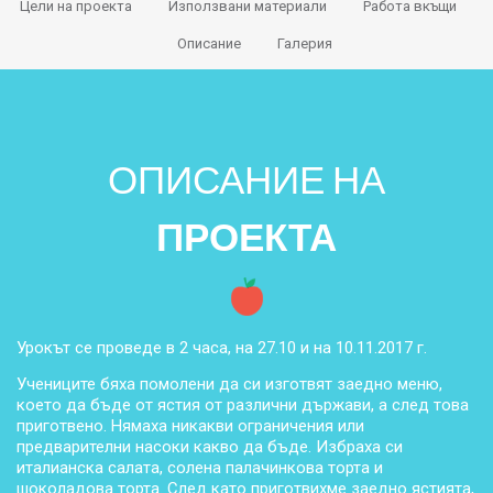
Цели на проекта
Използвани материали
Работа вкъщи
Описание
Галерия
ОПИСАНИЕ НА
ПРОЕКТА
Урокът се проведе в 2 часа, на 27.10 и на 10.11.2017 г.
Учениците бяха помолени да си изготвят заедно меню,
което да бъде от ястия от различни държави, а след това
приготвено. Нямаха никакви ограничения или
предварителни насоки какво да бъде. Избраха си
италианска салата, солена палачинкова торта и
шоколадова торта. След като приготвихме заедно ястията,