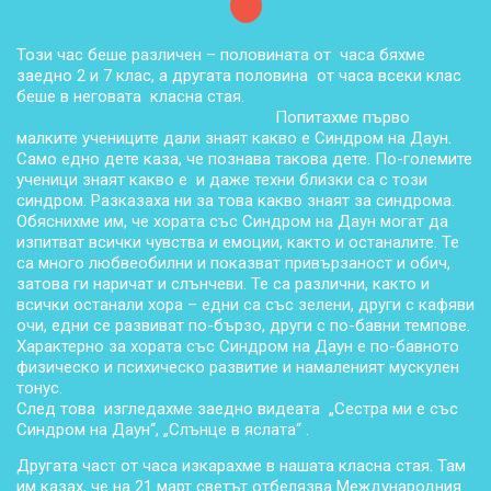
Този час беше различен – половината от часа бяхме
заедно 2 и 7 клас, а другата половина от часа всеки клас
беше в неговата класна стая.
Попитахме първо
малките учениците дали знаят какво е Синдром на Даун.
Само едно дете каза, че познава такова дете. По-големите
ученици знаят какво е и даже техни близки са с този
синдром. Разказаха ни за това какво знаят за синдрома.
Обяснихме им, че хората със Синдром на Даун могат да
изпитват всички чувства и емоции, както и останалите. Те
са много любвеобилни и показват привързаност и обич,
затова ги наричат и слънчеви. Те са различни, както и
всички останали хора – едни са със зелени, други с кафяви
очи, едни се развиват по-бързо, други с по-бавни темпове.
Характерно за хората със Синдром на Даун е по-бавното
физическо и психическо развитие и намаленият мускулен
тонус.
След това изгледахме заедно видеата „Сестра ми е със
Синдром на Даун“, „Слънце в яслата“ .
Другата част от часа изкарахме в нашата класна стая. Там
им казах, че на 21 март светът отбелязва Международния