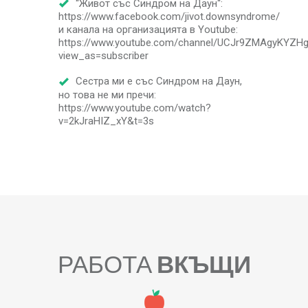
“Живот със Синдром на Даун“:
https://www.facebook.com/jivot.downsyndrome/
и канала на организацията в Youtube:
https://www.youtube.com/channel/UCJr9ZMAgyKYZ
view_as=subscriber
Сестра ми е със Синдром на Даун,
но това не ми пречи:
https://www.youtube.com/watch?
v=2kJraHIZ_xY&t=3s
РАБОТА
ВКЪЩИ