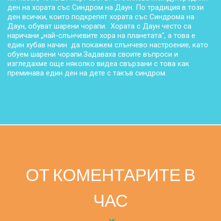
ден на хората със Синдром на Даун. По традиция в този
ден всички, които подкрепят хората със Синдрома на
Даун, обуват шарени чорапи. Хората с Даун често са
наричани „най-слънчевите хора на планетата“, а това е
един хубав начин да покажем слънчево настроение, като
обуем шарени чорапи.Задаваха своите въпроси и
изгледахме още няколко видеа свързани с това как
преминава eдин ден на дете с такъв синдром.
ОТ КОМЕНТАРИТЕ В
ЧАС