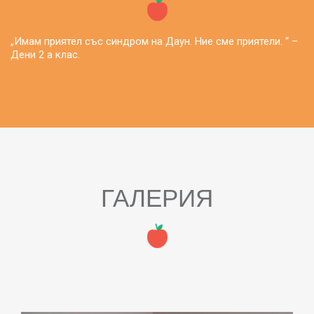
„Имам приятел със синдром на Даун. Ние сме приятели. “ –
Дени 2 а клас.
ГАЛЕРИЯ