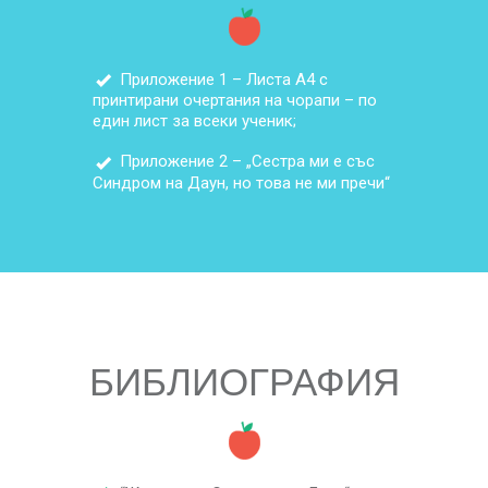
Приложение 1 – Листа А4 с
принтирани очертания на чорапи – по
един лист за всеки ученик;
Приложение 2 – „Сестра ми е със
Синдром на Даун, но това не ми пречи“
БИБЛИОГРАФИЯ