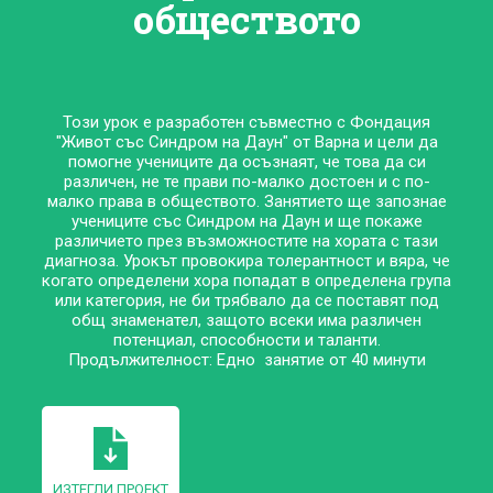
обществото
Този урок е разработен съвместно с Фондация
"Живот със Синдром на Даун" от Варна и цели да
помогне учениците да осъзнаят, че това да си
различен, не те прави по-малко достоен и с по-
малко права в обществото. Занятието ще запознае
учениците със Синдром на Даун и ще покаже
различието през възможностите на хората с тази
диагноза. Урокът провокира толерантност и вяра, че
когато определени хора попадат в определена група
или категория, не би трябвало да се поставят под
общ знаменател, защото всеки има различен
потенциал, способности и таланти.
Продължителност: Едно занятие от 40 минути
ИЗТЕГЛИ ПРОЕКТ