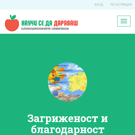
ВХОД
РЕГИСТРАЦИЯ
Toggl
naviga
Загриженост и
благодарност