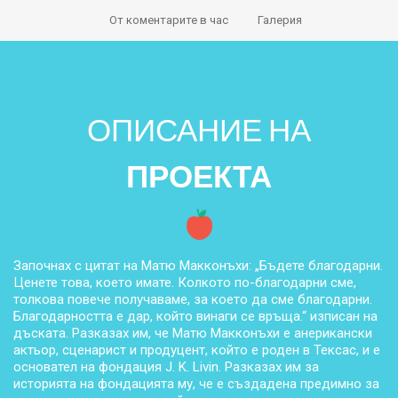
От коментарите в час
Галерия
ОПИСАНИЕ НА
ПРОЕКТА
Започнах с цитат на Матю Макконъхи: „Бъдете благодарни.
Ценете това, което имате. Колкото по-благодарни сме,
толкова повече получаваме, за което да сме благодарни.
Благодарността е дар, който винаги се връща.“ изписан на
дъската. Разказах им, че Матю Макконъхи е анерикански
актьор, сценарист и продуцент, който е роден в Тексас, и е
основател на фондация J. K. Livin. Разказах им за
историята на фондацията му, че е създадена предимно за