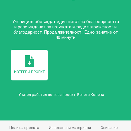
Учениците обсъждат един цитат за благодарността
и разсъждават за връзката между загриженост и
благодарност. Продължителност : Едно занятие от
40 минути
ИЗТЕГЛИ ПРОЕКТ
Учител работил по този проект:
Венета Колева
Цели на проекта
Използвани материали
Описание