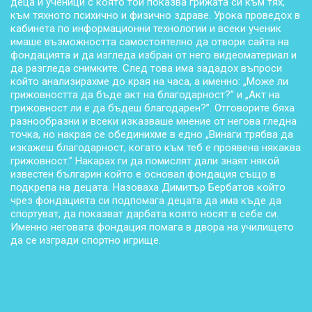
деца и ученици с която той показва грижата си към тях,
към тяхното психично и физично здраве. Урока проведох в
кабинета по информационни технологии и всеки ученик
имаше възможността самостоятелно да отвори сайта на
фондацията и да изгледа избран от него видеоматериал и
да разгледа снимките. След това има зададох въпроси
който анализирахме до края на часа, а именно: „Може ли
грижовността да бъде акт на благодарност?” и „Акт на
грижовност ли е да бъдеш благодарен?”. Отговорите бяха
разнообразни и всеки изказваше мнение от негова гледна
точка, но накрая се обединихме в едно „Винаги трябва да
изкажеш благодарност, когато към теб е проявена някаква
грижовност.” Накарах ги да помислят дали знаят някой
известен българин който е основал фондация също в
подкрепа на децата. Назоваха Димитър Бербатов който
чрез фондацията си подпомага децата да има къде да
спортуват, да показват дарбата която носят в себе си.
Именно неговата фондация помага в двора на училището
да се изгради спортно игрище.