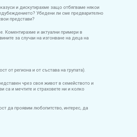
 казуси и дискутирахме защо отбягваме някои
редубеждението? Убедени ли сме предварително
свои представи?
е. Коментирахме и актуални примери в
ините за случаи на изгонване на деца на
т от региона и от състава на групата).
представен чрез своя живот в семейството и
и са и мечтите и страховете ни и колко
ност да проявим любопитство, интерес, да