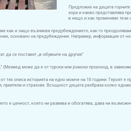
Предложих на децата горните
хора и какво представлява п
в нещо и как променяме тези 
хме как и защо възниква предубеждението, как го преодолявам
ние, основано на предубеждение. Например, информация от нов
т да се поставят „в обувките на другия“
 (Мехмед може да е от турски или ромски произход, в зависимос
 от тях описа историята на едно момче на 10 години. Героят е 
, приятели и страхове. Всъщност децата разбраха колко еднакв
ието е ценност, която ни развива и обогатява, дава ни възмож