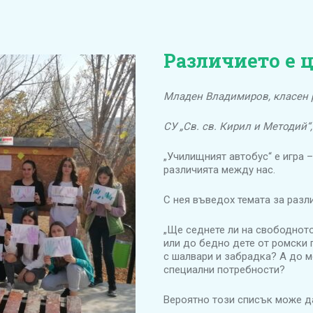
Различието е 
Младен Владимиров, класен р
СУ „Св. св. Кирил и Методий“
„Училищният автобус“ е игра 
различията между нас.
С нея въведох темата за разл
„Ще седнете ли на свободното
или до бедно дете от ромски 
с шалвари и забрадка? А до м
специални потребности?
Вероятно този списък може д