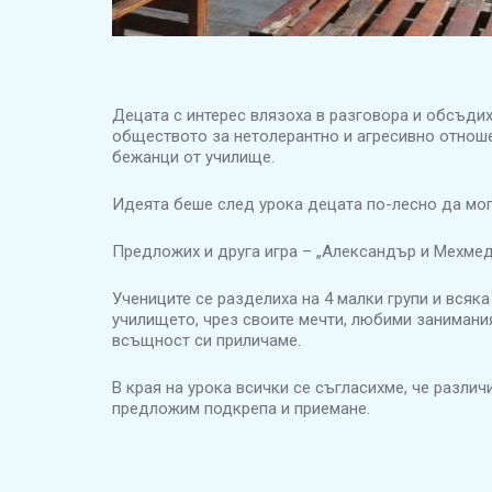
Децата с интерес влязоха в разговора и обсъди
обществото за нетолерантно и агресивно отноше
бежанци от училище.
Идеята беше след урока децата по-лесно да мога
Предложих и друга игра – „Александър и Мехмед“
Учениците се разделиха на 4 малки групи и всяка
училището, чрез своите мечти, любими занимания
всъщност си приличаме.
В края на урока всички се съгласихме, че различ
предложим подкрепа и приемане.