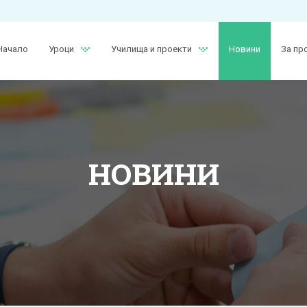
Начало
Уроци
Училища и проекти
Новини
За пр
НОВИНИ