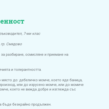
ценност
ъководител, 7-ми клас
, гр. Смядово
– за разбиране, осмисляне и приемане на
ичията и толерантността.
 място до: дебеличко момче, което яде баница,
произход, или до изрусено момче, или до момиче
омче, което не вижда добре и изглежда със
а бъде безкрайно продължен.