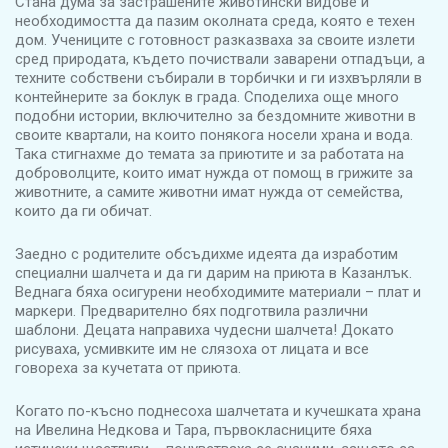
Стана дума за застрашените животински видове и
необходимостта да пазим околната среда, която е техен
дом. Учениците с готовност разказваха за своите излети
сред природата, където почиствали заварени отпадъци, а
техните собствени събирали в торбички и ги изхвърляли в
контейнерите за боклук в града. Споделиха още много
подобни истории, включително за бездомните животни в
своите квартали, на които понякога носели храна и вода.
Така стигнахме до темата за приютите и за работата на
доброволците, които имат нужда от помощ в грижите за
животните, а самите животни имат нужда от семейства,
които да ги обичат.
Заедно с родителите обсъдихме идеята да изработим
специални шалчета и да ги дарим на приюта в Казанлък.
Веднага бяха осигурени необходимите материали – плат и
маркери. Предварително бях подготвила различни
шаблони. Децата направиха чудесни шалчета! Докато
рисуваха, усмивките им не слязоха от лицата и все
говореха за кучетата от приюта.
Когато по-късно поднесоха шалчетата и кучешката храна
на Ивелина Недкова и Тара, първокласниците бяха