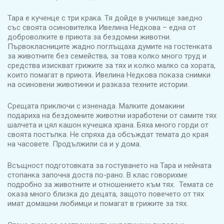
Тара е кученце с три крака. Тя дойде в училище заедно
със своята осиновителка Ивелина Недкова – една от
доброволките в приюта за бездомни животни.
Първокласниците жадно поглъщаха думите на гостенката
за животните без семейства, за това колко много труд и
средства изискват грижите за тях и колко малко са хората,
които помагат в приюта. Ивелина Недкова показа снимки
на осиновени животинки и разказа техните истории.
Срещата приключи с изненада. Малките домакини
подариха на бездомните животни изработени от самите тях
шалчета и цял кашон кучешка храна. Бяха много горди от
своята постъпка. Не спряха да обсъждат темата до края
на часовете. Продължили са и у дома.
Всъщност подготовката за гостуването на Тара и нейната
стопанка започна доста по-рано. В клас говорихме
подробно за животните и отношението към тях. Темата се
оказа много близка до децата, защото повечето от тях
имат домашни любимци и помагат в грижите за тях.