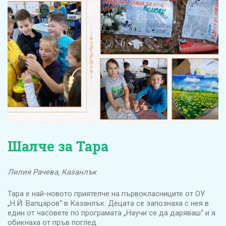
Шалче за Тара
Лилия Рачева, Казанлък
Тара е най-новото приятелче на първокласниците от ОУ
„Н.Й. Вапцаров“ в Казанлък. Децата се запознаха с нея в
един от часовете по програмата „Научи се да даряваш“ и я
обикнаха от пръв поглед.