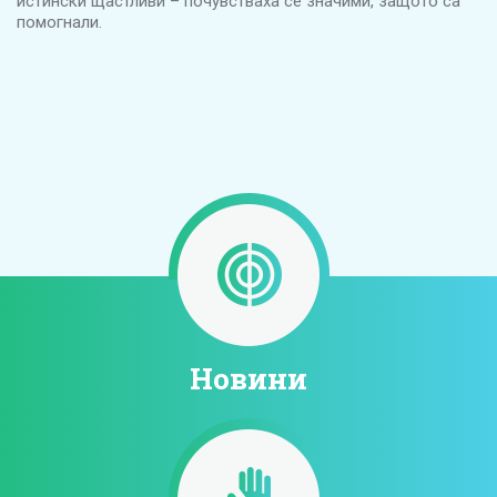
истински щастливи – почувстваха се значими, защото са
помогнали.
Новини