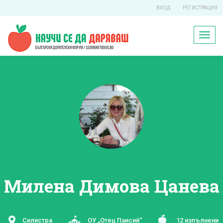
ВХОД
РЕГИСТРАЦИЯ
Toggl
naviga
Милена Димова Цанева
Силистра
ОУ „Отец Паисий“
12 изпълнени