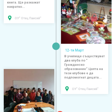
книга. Ще разкажат
накратко...
ОУ" Отец Паисий"
12-ти Март
В училище съществуват
два клуба по “
Гражданско
образование“.Целта на
тези клубове е да
подпомогнат децата...
ОУ" Отец Паисий"