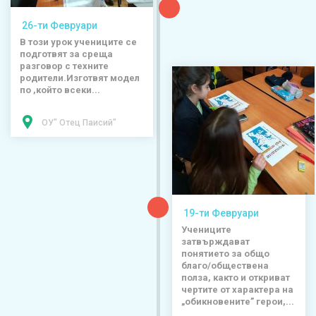
26-ти Февруари
В този урок учениците се
подготвят за среща
разговор с техните
родители.Изготвят модел
по ,който всеки...
ОУ" Отец Паисий"
19-ти Февруари
Учениците
затвърждават
понятието за общо
благо/обществена
полза, както и откриват
чертите от характера на
„обикновените” герои,...