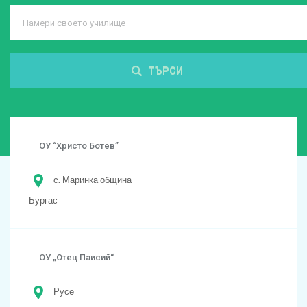
ТЪРСИ
ОУ “Христо Ботев”
с. Маринка община
Бургас
ОУ „Отец Паисий“
Русе