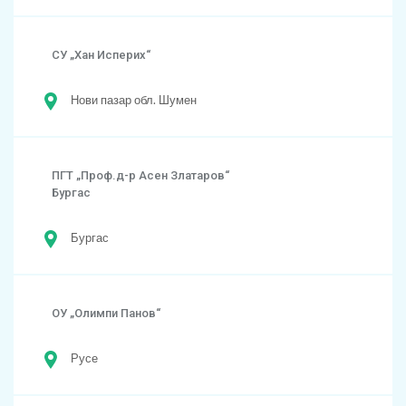
СУ „Хан Исперих“
Нови пазар обл. Шумен
ПГТ „Проф.д-р Асен Златаров“
Бургас
Бургас
ОУ „Олимпи Панов“
Русе