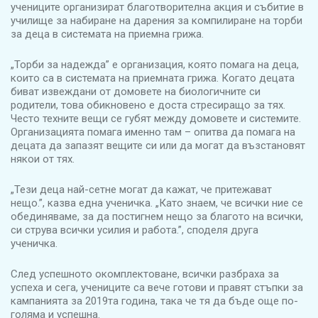
учениците организират благотворителна акция и събитие в
училище за набиране на дарения за компилиране на торби
за деца в системата на приемна грижа.
„Торби за надежда” е организация, която помага на деца,
които са в системата на приемната грижа. Когато децата
биват извеждани от домовете на биологичните си
родители, това обикновено е доста стресиращо за тях.
Често техните вещи се губят между домовете и системите.
Организацията помага именно там – опитва да помага на
децата да запазят вещите си или да могат да възстановят
някои от тях.
„Тези деца най-сетне могат да кажат, че притежават
нещо.”, казва една ученичка. „Като знаем, че всички ние се
обединяваме, за да постигнем нещо за благото на всички,
си струва всички усилия и работа.”, споделя друга
ученичка.
След успешното окомплектоване, всички разбраха за
успеха и сега, учениците са вече готови и правят стъпки за
кампанията за 2019та година, така че тя да бъде още по-
голяма и успешна.