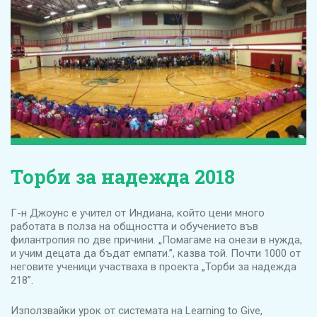
Торби за надежда 2018
Г-н Джоунс е учител от Индиана, който цени много
работата в полза на общността и обучението във
филантропия по две причини. „Помагаме на онези в нужда,
и учим децата да бъдат емпати.”, казва той. Почти 1000 от
неговите ученици участваха в проекта „Торби за надежда
218”.
Използвайки урок от системата на Learning to Give,