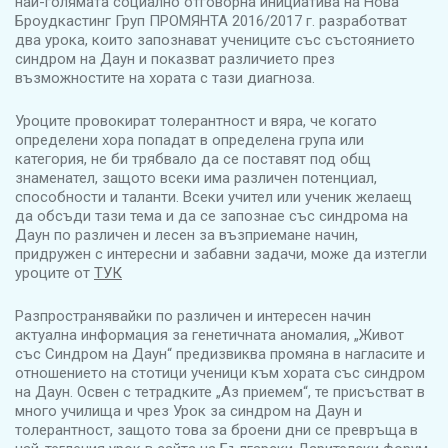
най-голямата социално отговорна инициатива на Нова
Броудкастинг Груп ПРОМЯНТА 2016/2017 г. разработват
два урока, които запознават учениците със състоянието
синдром на Даун и показват различието през
възможностите на хората с тази диагноза.
Уроците провокират толерантност и вяра, че когато
определени хора попадат в определена група или
категория, не би трябвало да се поставят под общ
знаменател, защото всеки има различен потенциал,
способности и таланти. Всеки учител или ученик желаещ
да обсъди тази тема и да се запознае със синдрома на
Даун по различен и лесен за възприемане начин,
придружен с интересни и забавни задачи, може да изтегли
уроците от
ТУК
Разпространявайки по различен и интересен начин
актуална информация за генетичната аномалия, „Живот
със Синдром на Даун“ предизвиква промяна в нагласите и
отношението на стотици ученици към хората със синдром
на Даун. Освен с тетрадките „Аз приемем“, те присъстват в
много училища и чрез Урок за синдром на Даун и
толерантност, защото това за броени дни се превръща в