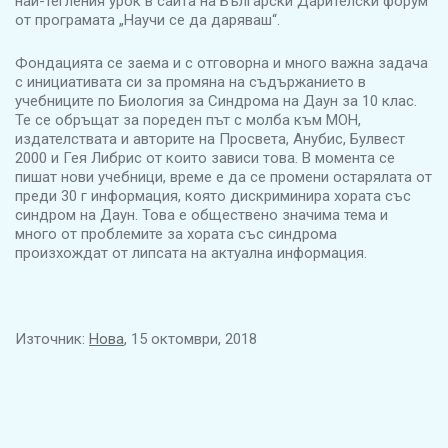
най-тегления урок в сайта на Български Дарителски форум
от програмата „Научи се да даряваш“.
Фондацията се заема и с отговорна и много важна задача
с инициативата си за промяна на съдържанието в
учебниците по Биология за Синдрома на Даун за 10 клас.
Те се обръщат за пореден път с молба към МОН,
издателствата и авторите на Просвета, Анубис, Булвест
2000 и Гея Либрис от които зависи това. В момента се
пишат нови учебници, време е да се промени остарялата от
преди 30 г информация, която дискриминира хората със
синдром на Даун. Това е обществено значима тема и
много от проблемите за хората със синдрома
произхождат от липсата на актуална информация.
Източник:
Нова
, 15 октомври, 2018