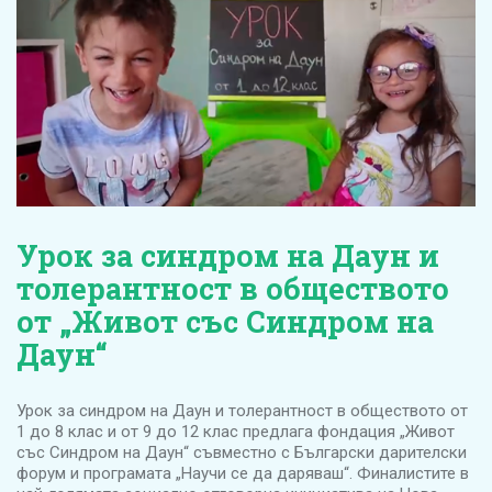
Урок за синдром на Даун и
толерантност в обществото
от „Живот със Синдром на
Даун“
Урок за синдром на Даун и толерантност в обществото от
1 до 8 клас и от 9 до 12 клас предлага фондация „Живот
със Синдром на Даун“ съвместно с Български дарителски
форум и програмата „Научи се да даряваш“. Финалистите в