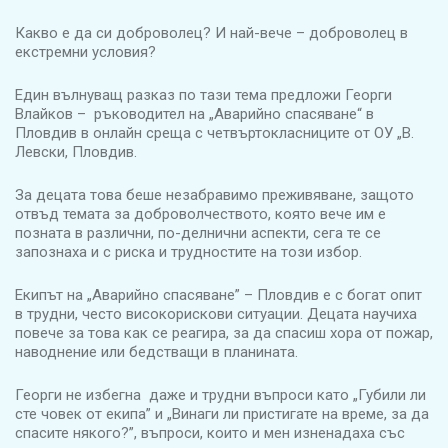
Какво е да си доброволец? И най-вече – доброволец в
екстремни условия?
Един вълнуващ разказ по тази тема предложи Георги
Влайков – ръководител на „Аварийно спасяване“ в
Пловдив в онлайн среща с четвъртокласниците от ОУ „В.
Левски, Пловдив.
За децата това беше незабравимо преживяване, защото
отвъд темата за доброволчеството, която вече им е
позната в различни, по-делнични аспекти, сега те се
запознаха и с риска и трудностите на този избор.
Екипът на „Аварийно спасяване” – Пловдив е с богат опит
в трудни, често високорискови ситуации. Децата научиха
повече за това как се реагира, за да спасиш хора от пожар,
наводнение или бедстващи в планината.
Георги не избегна даже и трудни въпроси като „Губили ли
сте човек от екипа” и „Винаги ли пристигате на време, за да
спасите някого?”, въпроси, които и мен изненадаха със