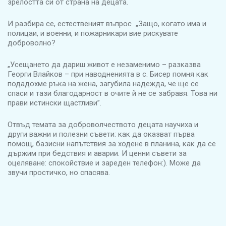
зрелостта си от страна на децата.
И разбира се, естественият въпрос „Защо, когато има и
полицаи, и военни, и пожарникари вие рискувате
доброволно?
„Усещането да дариш живот е незаменимо – разказва
Георги Влайков – при наводненията в с. Бисер помня как
подадохме ръка на жена, загубила надежда, че ще се
спаси и тази благодарност в очите й не се забравя. Това ни
прави истински щастливи”.
Отвъд темата за доброволчеството децата научиха и
други важни и полезни съвети: как да оказват първа
помощ, базисни напътствия за ходене в планина, как да се
държим при бедствия и аварии. И ценни съвети за
оцеляване: спокойствие и зареден телефон:). Може да
звучи простичко, но спасява.