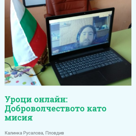
Уроци онлайн:
Доброволчеството като
мисия
Калинка Русалова, Пловдив