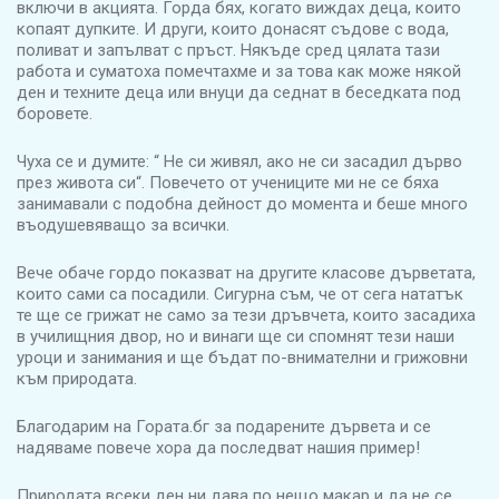
включи в акцията. Горда бях, когато виждах деца, които
копаят дупките. И други, които донасят съдове с вода,
поливат и запълват с пръст. Някъде сред цялата тази
работа и суматоха помечтахме и за това как може някой
ден и техните деца или внуци да седнат в беседката под
боровете.
Чуха се и думите: “ Не си живял, ако не си засадил дърво
през живота си“. Повечето от учениците ми не се бяха
занимавали с подобна дейност до момента и беше много
въодушевяващо за всички.
Вече обаче гордо показват на другите класове дърветата,
които сами са посадили. Сигурна съм, че от сега нататък
те ще се грижат не само за тези дръвчета, които засадиха
в училищния двор, но и винаги ще си спомнят тези наши
уроци и занимания и ще бъдат по-внимателни и грижовни
към природата.
Благодарим на Гората.бг за подарените дървета и се
надяваме повече хора да последват нашия пример!
Природата всеки ден ни дава по нещо макар и да не се