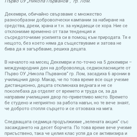
Първо ОУ „Никола Първанов“, гр. Лом.
Декември, обичайно свързваме с множество
разнообразни доброволчески кампании за набиране на
средства, дрехи, храна и т.н. за нуждаещи се хора. Ние се
отклонихме временно от тази тенденция и
съсредоточихме усилията си в помощ към природата. Тя е
нещото, без което няма да съществуваме и затова не
бива да я загърбваме, решиха децата.
В началото на месец Декември и по-точно на 5 декември –
международния ден на доброволеца, седмокласниците от
Първо ОУ „Никола Първанов“ гр. Лом, засадиха 6 аронии в
училищния двор. Макар, че по това време все още учехме
дистанционно, децата откликнаха веднага и не се
поколебаха да отделят от времето и труда си, за да
направим училищния двор по-приветливо място. Времето
бе студено и неприятно за работа навън, но те вече знаят,
че доброто стопля сърцето и се отзоваха на мига.
Следващата седмица продължихме „зелената акция“ със
засаждането на десет борчета. По това време вече учехме
присъствено, така че целия клас успя да се активизира и