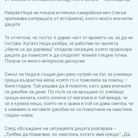
Накрая Неда ни показа истински самурайски меч (такъв
притежава катерицата от историята), което много впечатли
децата.
Те отчетоха, че гостът е дарил част от времето си, за да ни
гостува. Когато Неда разбра, че работим по проекта
„Научи се да даряваш“ сподели ситуация, която провокира
децата да помислят и да споделят техните гледни точки.
Получи се много интересна дискусия.
Синът на Неда в същия ден рано сутрин на път за училище
среща възрастна жена, която го е помолила за помощ –
била гладна. Той решава да й помогне, като дава всичките
си джобни за деня. По пътя си на връщане от училище
среща жената, която излиза от магазина и той вижда, че
си е купила нещо, което не е храна и той си дава сметка, че
е измамен и неговите джобни не са помогнали на наистина
гладен човек.
След обсъждане на ситуацията децата реагираха –
„Трябва да помагаме, но наистина, когато има нужда.“ „Да,