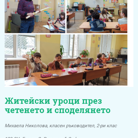
Житейски уроци през
четенето и споделянето
Михаела Николова, класен ръководител, 2-ри клас