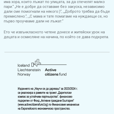
има хора, които лъжат по улицата, за да спечелят малко
пари.“ „Не е добре да оставаме без закуска, независимо
дали сме помогнали на някого:)“, „Доброто трябва да бъде
премислено.“, „С мама и тате помагаме на нуждаещи се, но
първо проучваме дали не лъжат.“
Ето че извънкласното четене донесе и житейски урок на
децата и осмисляне на начина, по който се дава подкрепа.