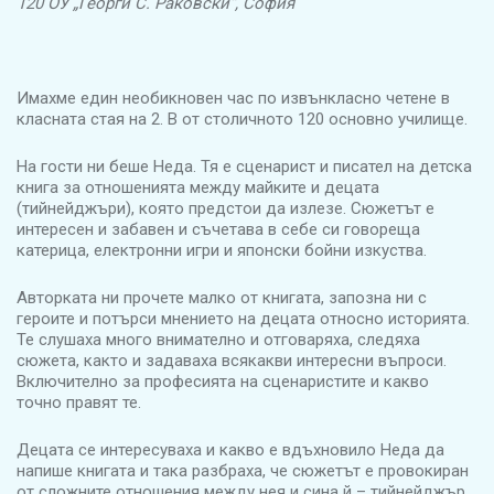
120 ОУ „Георги С. Раковски“, София
Имахме един необикновен час по извънкласно четене в
класната стая на 2. В от столичното 120 основно училище.
На гости ни беше Неда. Тя е сценарист и писател на детска
книга за отношенията между майките и децата
(тийнейджъри), която предстои да излезе. Сюжетът е
интересен и забавен и съчетава в себе си говореща
катерица, електронни игри и японски бойни изкуства.
Авторката ни прочете малко от книгата, запозна ни с
героите и потърси мнението на децата относно историята.
Те слушаха много внимателно и отговаряха, следяха
сюжета, както и задаваха всякакви интересни въпроси.
Включително за професията на сценаристите и какво
точно правят те.
Децата се интересуваха и какво е вдъхновило Неда да
напише книгата и така разбраха, че сюжетът е провокиран
от сложните отношения между нея и сина й – тийнейджър.