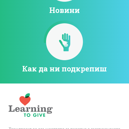
Новини
Как да ни подкрепиш
Този проект се осъществява съвместно с американската