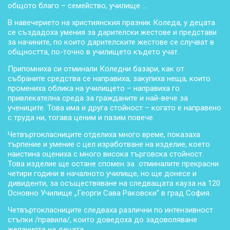
общото благо – семейство, училище …
В навечерието на християнския празник Коледа, у децата
се създадоха умения за дарителски жестове и представи
за начините, по които дарителските жестове се случват в
общността, по-точно в училището където учат.
Припомниха си отминали Коледни базари, как от
събраните средства се направиха, закупиха неща, които
промениха облика на училището – направиха го
привлекателна среда за гражданите и най-вече за
учениците. Това има и друга стойност – когато е направено
с труда ни, тогава ценим и пазим повече.
Четвъртокласниците отделиха много време, показаха
търпение и умение с цел изработване на изделие, което
наистина оцениха с много висока търговска стойност.
Това изделие ще остане спомен за отминалите прекрасни
четири години в началното училище, но ще донесе и
дивиденти, за осъществяване на следващата кауза на 120
Основно Училище „Георги Сава Раковски“ в град София.
Четвъртокласниците следваха различни по интензивност
стъпки /правила/, които доведоха до задоволяване
желанията на децата.