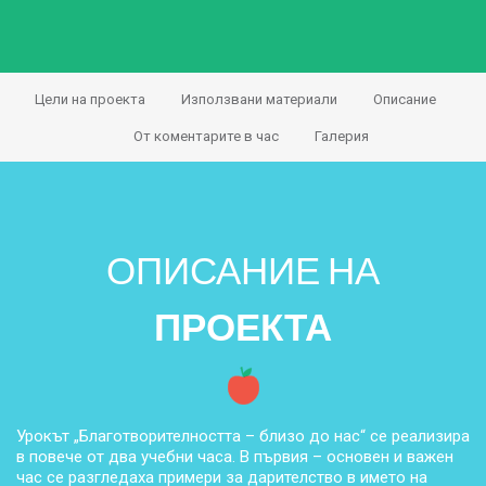
Цели на проекта
Използвани материали
Описание
От коментарите в час
Галерия
ОПИСАНИЕ НА
ПРОЕКТА
Урокът „Благотворителността – близо до нас“ се реализира
в повече от два учебни часа. В първия – основен и важен
час се разгледаха примери за дарителство в името на