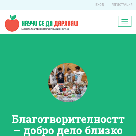
ВХОД
РЕГИСТРАЦИЯ
Toggl
naviga
Благотворителността
– добро дело близко