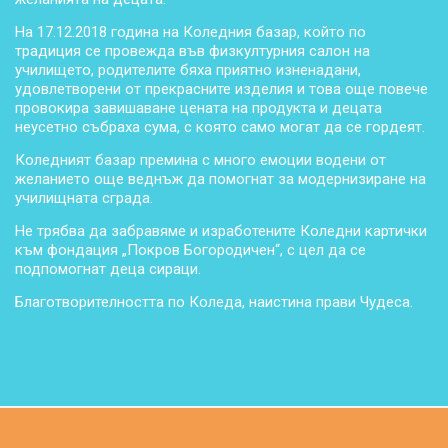
На 17.12.2018 година на Коледния базар, който по
традиция се провежда във физкултурния салон на
училището, родителите бяха приятно изненадани,
удовлетворени от прекрасните изделия и това още повече
провокира завишаване цената на продукта и децата
неусетно събраха сума, с която само могат да се гордеят.
Коледният базар премина с много емоции водени от
желанието още веднъж да помогнат за модернизиране на
училищната сграда.
Не трябва да забравяме и изработените Коледни картички
към фондация „Покров Богородичен“, с цел да се
подпомогнат деца сираци.
Благотворителността по Коледа, наистина прави Чудеса.