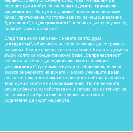
неравностойно положение. След това ги помолих да
посочат думи който са синоним на думите:
грижа
или
загриженост
. За думата
„грижа”
посочените синоними
бяха : „притеснение, постоянни мисли за нещо, внимание,
бдителност”, за
„загриженост”
посочиха: „интересувам се,
полагам грижа, старая се”.
След това аз ги запознах с новата за тях дума
„
алтруизъм”
, обясних им че това означава да се грижиш
за някого без да очакваш нещо в замяна. Втората думичка
върху която се концентрирахме беше
„съпричастност”
,
казах им че това е да подкрепиш някого, и накрая
„отговорност”
тук нямаше нужда от обяснение, те вече
знаеха значението на думата. Накарах учениците да ми
разкажат накратко малка история която обхваща всички
тези думи с които се запознахме днес. Почти всичките
разкази бяха за семействата им и затова как се грижат за
по- малките си братя или сестрички, за да могат
родителите да ходят на работа.