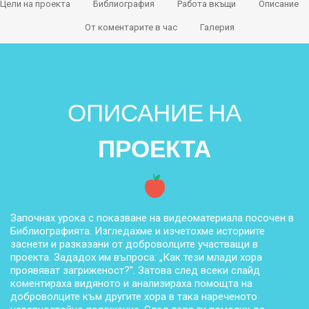
Цели на проекта
Библиография
Работа вкъщи
Описание
От коментарите в час
Галерия
ОПИСАНИЕ НА
ПРОЕКТА
Започнах урока с показване на видеоматериала посочен в
Библиографията. Изгледахме и изчетохме историите
заснети и разказани от доброволците участващи в
проекта. Зададох им въпроса: „Как тези млади хора
проявяват загриженост?”. Затова след всеки слайд
коментираха видяното и анализираха помощта на
доброволците към другите хора в така нареченото