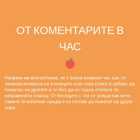
ОТ КОМЕНТАРИТЕ В
ЧАС
Направи ми впечатление, че с всеки изминал час как се
засилва интереса на учениците към това колко е хубаво да
помагаш на другите и то без да се търси отплата за
направената помощ. От беседите с тях се усеща как вече
самите те изпитват нужда и са готови да помагат на други
хора.