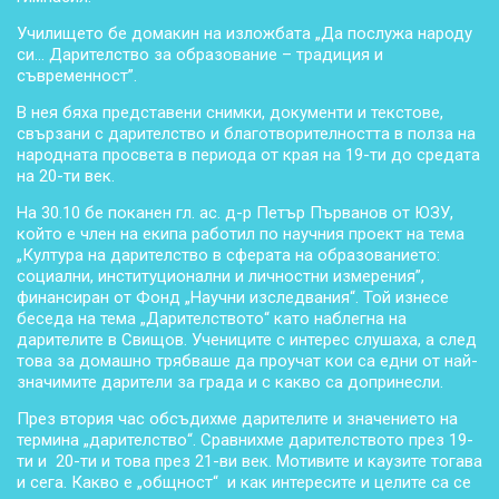
Училището бе домакин на изложбата „Да послужа народу
си… Дарителство за образование – традиция и
съвременност”.
В нея бяха представени снимки, документи и текстове,
свързани с дарителство и благотворителността в полза на
народната просвета в периода от края на 19-ти до средата
на 20-ти век.
На 30.10 бе поканен гл. ас. д-р Петър Първанов от ЮЗУ,
който е член на екипа работил по научния проект на тема
„Култура на дарителство в сферата на образованието:
социални, институционални и личностни измерения”,
финансиран от Фонд „Научни изследвания“. Той изнесе
беседа на тема „Дарителството“ като наблегна на
дарителите в Свищов. Учениците с интерес слушаха, а след
това за домашно трябваше да проучат кои са едни от най-
значимите дарители за града и с какво са допринесли.
През втория час обсъдихме дарителите и значението на
термина „дарителство“. Сравнихме дарителството през 19-
ти и 20-ти и това през 21-ви век. Мотивите и каузите тогава
и сега. Какво е „общност“ и как интересите и целите са се