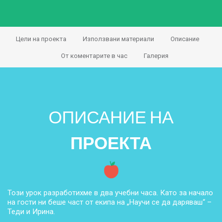
Цели на проекта
Използвани материали
Описание
От коментарите в час
Галерия
ОПИСАНИЕ НА
ПРОЕКТА
Този урок разработихме в два учебни часа. Като за начало
на гости ни беше част от екипа на „Научи се да даряваш“ –
Теди и Ирина.