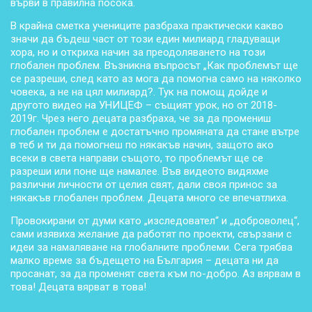
върви в правилна посока.
В крайна сметка учениците разбраха практически какво
значи да бъдеш част от този един милиард гладуващи
хора, но и откриха начин за преодоляването на този
глобален проблем. Възникна въпросът „Как проблемът ще
се разреши, след като аз мога да помогна само на няколко
човека, а не на цял милиард?. Тук на помощ дойде и
другото видео на УНИЦЕФ – същият урок, но от 2018-
2019г. Чрез него децата разбраха, че за да промениш
глобален проблем е достатъчно промяната да стане вътре
в теб и ти да помогнеш по някакъв начин, защото ако
всеки в света направи същото, то проблемът ще се
разреши или поне ще намалее. Във видеото видяхме
различни личности от целия свят, дали своя принос за
някакъв глобален проблем. Децата много се впечатлиха.
Провокирани от думи като „изследовател“ и „доброволец“,
сами изявиха желание да работят по проекти, свързани с
идеи за намаляване на глобалните проблеми. Сега трябва
малко време за бъдещето на България – децата ни да
просанат, за да променят света към по-добро. Аз вярвам в
това! Децата вярват в това!