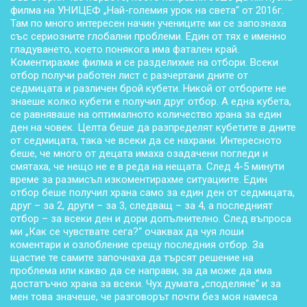
филма на УНИЦЕФ „Най-големия урок на света“ от 2016г.
Там по много интересен начин учениците ми се запознаха
със сериозните глобални проблеми. Един от тях е именно
гладуването, което понякога има фатален край.
Коментирахме филма и се разделихме на отбори. Всеки
отбор получи работен лист с разчертани дните от
седмицата и различен брой кубети. Никой от отборите не
знаеше колко кубети е получил друг отбор. А една кубета,
се равняваше на оптималното количество храна за един
ден на човек. Целта беше да разпределят кубетите в дните
от седмицата, така че всеки да се нахрани. Интересното
беше, че много от децата имаха озадачени погледи и
смятаха, че нещо не е в реда на нещата. След 4-5 минути
време за размисъл изкоментирахме ситуациите. Един
отбор беше получил храна само за един ден от седмицата,
друг – за 2, други – за 3, следващ – за 4, а последният
отбор – за всеки ден и дори допълнително. След въпроса
ми „Как се чувствате сега?“ очаквах да чуя лоши
коментари и озлобление срещу последния отбор. За
щастие те самите започнаха да търсят решение на
проблема или какво да се направи, за да може да има
достатъчно храна за всеки. Чух думата „споделяне“ и за
мен това значеше, че разговорът почти без моя намеса