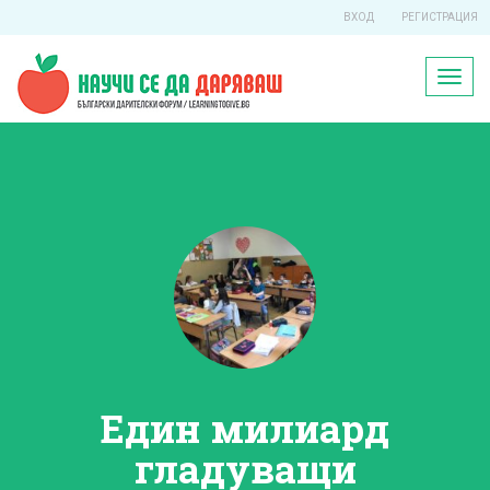
ВХОД
РЕГИСТРАЦИЯ
Toggl
naviga
Един милиард
гладуващи