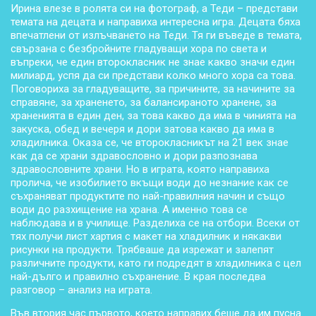
Ирина влезе в ролята си на фотограф, а Теди – представи
темата на децата и направиха интересна игра. Децата бяха
впечатлени от излъчването на Теди. Тя ги въведе в темата,
свързана с безбройните гладуващи хора по света и
въпреки, че един второкласник не знае какво значи един
милиард, успя да си представи колко много хора са това.
Поговориха за гладуващите, за причините, за начините за
справяне, за храненето, за балансираното хранене, за
храненията в един ден, за това какво да има в чинията на
закуска, обед и вечеря и дори затова какво да има в
хладилника. Оказа се, че второкласникът на 21 век знае
как да се храни здравословно и дори разпознава
здравословните храни. Но в играта, която направиха
пролича, че изобилието вкъщи води до незнание как се
съхраняват продуктите по най-правилния начин и също
води до разхищение на храна. А именно това се
наблюдава и в училище. Разделиха се на отбори. Всеки от
тях получи лист хартия с макет на хладилник и някакви
рисунки на продукти. Трябваше да изрежат и залепят
различните продукти, като ги подредят в хладилника с цел
най-дълго и правилно съхранение. В края последва
разговор – анализ на играта.
Във втория час първото, което направих беше да им пусна