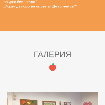
сигурно бих всичко.“
„Искам да помогна на света! Ще успеем ли?“
ГАЛЕРИЯ