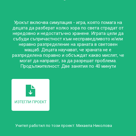
Урокът включва симулация - игра, която помага на
децата да разберат колко хора по света страдат от
нередовно и недостатъчно хранене. Играта цели да
събуди съпричастност към несправедливото и/или
неравно разпределение на храната в световен
мащаб. Децата научават, че храната не е
разпределена поравно и обсъждат какво мислят, че
могат да направят, за да разрешат проблема.
Продължителност: Две занятия по 40 минути
ИЗТЕГЛИ ПРОЕКТ
Учител работил по този проект:
Михаела Николова