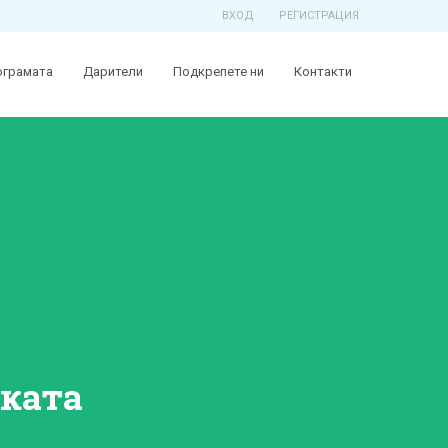
ВХОД
РЕГИСТРАЦИЯ
ограмата
Дарители
Подкрепете ни
Контакти
иката