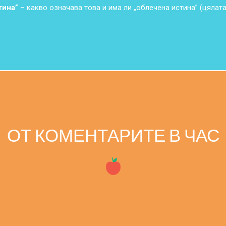
тина”
– какво означава това и има ли „облечена истина” (цялата
ОТ КОМЕНТАРИТЕ В ЧАС