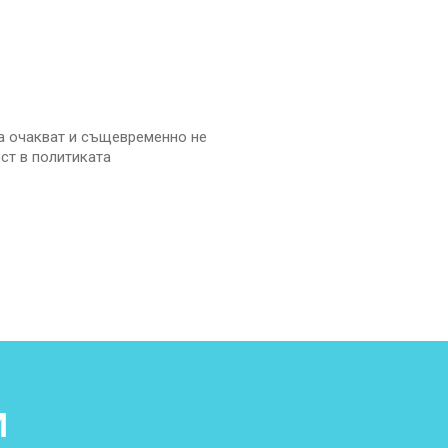
а очакват и същевременно не
ст в политиката
И