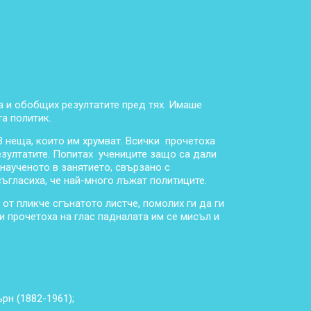
а и обобщих резултатите пред тях. Имаше
та политик.
3 неща, които им хрумват. Всички прочетоха
езултатите. Попитах учениците защо са дали
 наученото в занятието, свързано с
ъгласиха, че най-много лъжат политиците.
 от пликче сгънатото листче, помолих ги да ги
и прочетоха на глас падналата им се мисъл и
рн (1882-1961);