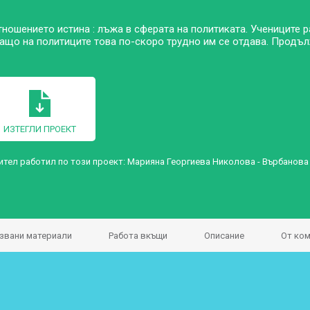
тношението истина : лъжа в сферата на политиката. Учениците
 защо на политиците това по-скоро трудно им се отдава. Продъл
ИЗТЕГЛИ ПРОЕКТ
ител работил по този проект:
Марияна Георгиева Николова - Върбанова
звани материали
Работа вкъщи
Описание
От ком