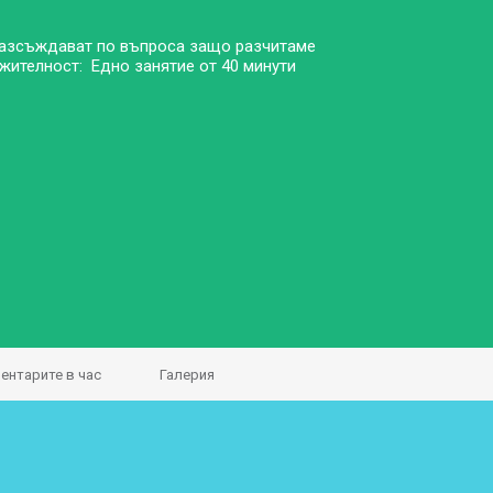
 разсъждават по въпроса защо разчитаме
жителност: Едно занятие от 40 минути
ентарите в час
Галерия