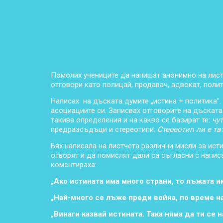
Помолих учениците да напишат анонимно на лист
отговори като полицай, продавач, адвокат, полит
Написах на дъската думите „истина + политика”.
асоциациите си. Записвах отговорите на дъскат
такива определения и на какво се базират те:
чу
предразсъдъци и стереотипи.
Стереотип ли е тв
Бях написала на листчета различни мисли за исти
отворят и да помислят дали са съгласни с написа
коментираха:
„
Ако истината има много страни, то лъжата и
„Най-много се лъже преди война, по време на
„Винаги казвай истината. Така няма да ти се 