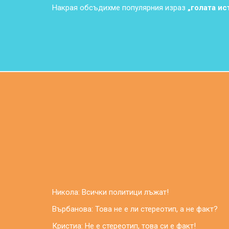
Накрая обсъдихме популярния израз
„голата ис
Никола: Всички политици лъжат!
Върбанова: Това не е ли стереотип, а не факт?
Кристиа: Не е стереотип, това си е факт!