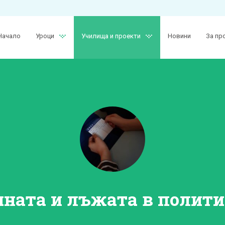
Начало
Уроци
Училища и проекти
Новини
За пр
ната и лъжата в полит