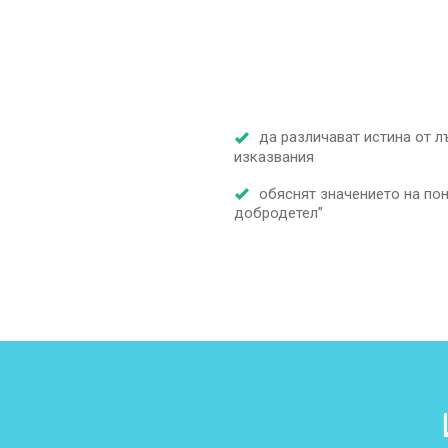
да различават истина от л
изказвания
обяснят значението на по
добродетел”