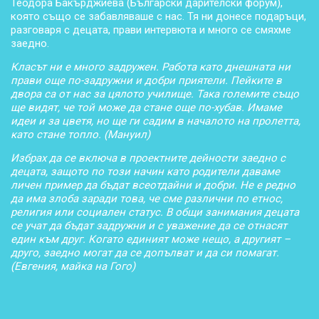
Теодора Бакърджиева (Български дарителски форум),
която също се забавляваше с нас. Тя ни донесе подаръци,
разговаря с децата, прави интервюта и много се смяхме
заедно.
Класът ни е много задружен. Работа като днешната ни
прави още по-задружни и добри приятели. Пейките в
двора са от нас за цялото училище. Така големите също
ще видят, че той може да стане още по-хубав. Имаме
идеи и за цветя, но ще ги садим в началото на пролетта,
като стане топло. (Мануил)
Избрах да се включа в проектните дейности заедно с
децата, защото по този начин като родители даваме
личен пример да бъдат всеотдайни и добри. Не е редно
да има злоба заради това, че сме различни по етнос,
религия или социален статус. В общи занимания децата
се учат да бъдат задружни и с уважение да се отнасят
един към друг. Когато единият може нещо, а другият –
друго, заедно могат да се допълват и да си помагат.
(Евгения, майка на Гого)