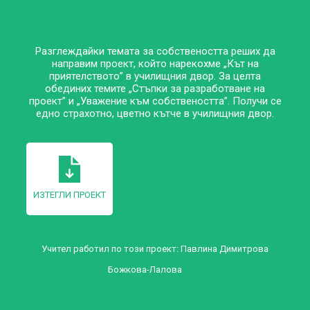
Разглеждайки темата за собствеността реших да
направим проект, който нарекохме „Кът на
приятелството” в училищния двор. За целта
обединих темите „Стъпки за разработване на
проект” и „Уважение към собствеността”. Получи се
едно страхотно, цветно кътче в училищния двор.
ИЗТЕГЛИ ПРОЕКТ
Учител работил по този проект:
Павлина Димитрова
Божкова-Лалова