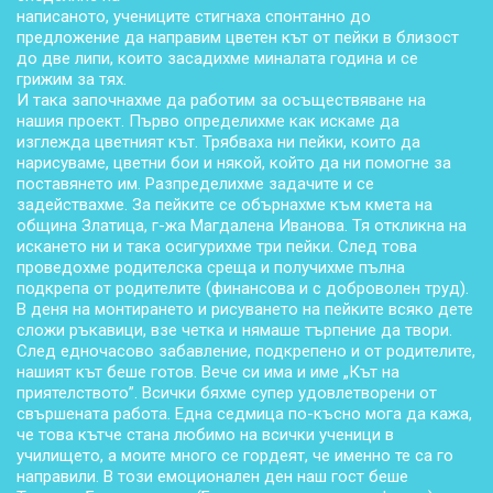
написаното, учениците стигнаха спонтанно до
предложение да направим цветен кът от пейки в близост
до две липи, които засадихме миналата година и се
грижим за тях.
И така започнахме да работим за осъществяване на
нашия проект. Първо определихме как искаме да
изглежда цветният кът. Трябваха ни пейки, които да
нарисуваме, цветни бои и някой, който да ни помогне за
поставянето им. Разпределихме задачите и се
задействахме. За пейките се обърнахме към кмета на
община Златица, г-жа Магдалена Иванова. Тя откликна на
искането ни и така осигурихме три пейки. След това
проведохме родителска среща и получихме пълна
подкрепа от родителите (финансова и с доброволен труд).
В деня на монтирането и рисуването на пейките всяко дете
сложи ръкавици, взе четка и нямаше търпение да твори.
След едночасово забавление, подкрепено и от родителите,
нашият кът беше готов. Вече си има и име „Кът на
приятелството”. Всички бяхме супер удовлетворени от
свършената работа. Една седмица по-късно мога да кажа,
че това кътче стана любимо на всички ученици в
училището, а моите много се гордеят, че именно те са го
направили. В този емоционален ден наш гост беше