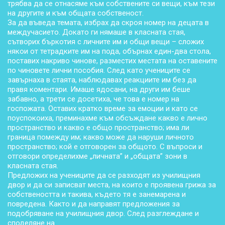
трябва да се отнасяме към собствените си вещи, към тези
на другите и към общата собственост.
За да въведа темата, избрах да скроя номер на децата в
междучасието. Докато ги нямаше в класната стая,
сътворих бъркотия с личните им и общи вещи – сложих
някои от тетрадките им на пода, обърнах един-два стола,
поставих накриво чинове, разместих местата на оставените
по чиновете лични пособия. След като учениците се
завърнаха в стаята, наблюдавах реакциите им без да
правя коментари. Имаше ядосани, на други им беше
забавно, а трети се досетиха, че това е номер на
госпожата. Оставих кратко време за емоции и като се
поуспокоиха, преминахме към обсъждане какво е лично
пространство и какво е общо пространство; има ли
граница помежду им; какво може да наруши личното
пространство; кой е отговорен за общото. С въпроси и
отговори определихме „личната” и „общата” зони в
класната стая.
Предложих на учениците да се разходят из училищния
двор и да си записват места, на които е проявена грижа за
собствеността и такива, където тя е занемарена и
повредена. Както и да направят предложения за
подобряване на училищния двор. След разглеждане и
споделяне на