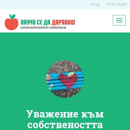
ВХОД
РЕГИСТРАЦИЯ
Toggl
naviga
Уважение към
собствеността