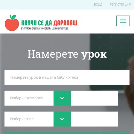
ВХОД
РЕГИСТРАЦИЯ
Toggl
naviga
Намерете
урок