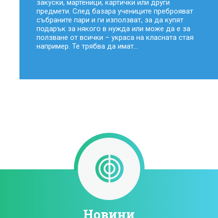
закуски, мартеници, картички или други
предмети. След базара учениците преброяват
събраните пари и ги използват, за да купят
подарък за някого в нужда или може да е за
ползване от всички – украса на класната стая
например. Те трябва да имат...
Новини