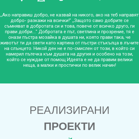
,,Ако направиш добро, не казвай на никого, ако на теб направят
добро- разкажи на всички!" ,,Защото само добрите се
съмняват в добротата си и това, повече от всичко друго, ги
прави добри...." Добротата е път, светлина и прозрение, тя е
онази пъстра мозайка в душата ни, която прави така, че
животът ти да свети като картина от пъстри стъкълца в лъчите
на слънцето. Никой ден не е по-смислен от този, в който си
намерил пътечка към душата на другия и особено на този,
който се нуждае от помощ.Идеята е не да правим велики
неща, а малки и простички по велик начин!
РЕАЛИЗИРАНИ
ПРОЕКТИ