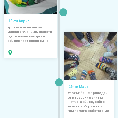
15-ти Април
Урокът е полезен за
малките ученици, защото
ще ги научи как да се
обидиняват около една...
26-ти Март
Урокът беше проведен
от ресурсния учител
Петър Дойчев, който
активно обгрижва и
подпомага работата ми
с...