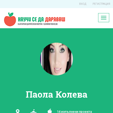
ВХОД
РЕГИСТРАЦИЯ
Toggl
naviga
Паола Колева
14 изпълнени проекта