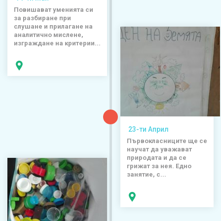
Повишават уменията си
за разбиране при
слушане и прилагане на
аналитично мислене,
изграждане на критерии...
23-ти Април
Първокласниците ще се
научат да уважават
природата и да се
грижат за нея. Едно
занятие, с...