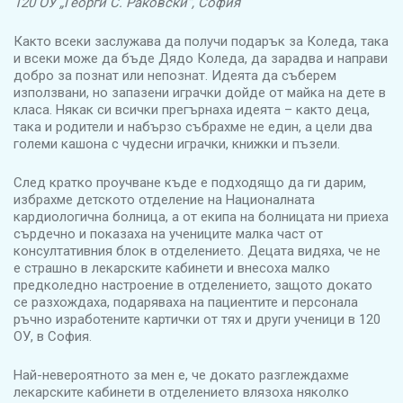
120 ОУ „Георги С. Раковски“, София
Както всеки заслужава да получи подарък за Коледа, така
и всеки може да бъде Дядо Коледа, да зарадва и направи
добро за познат или непознат. Идеята да съберем
използвани, но запазени играчки дойде от майка на дете в
класа. Някак си всички прегърнаха идеята – както деца,
така и родители и набързо събрахме не един, а цели два
големи кашона с чудесни играчки, книжки и пъзели.
След кратко проучване къде е подходящо да ги дарим,
избрахме детското отделение на Националната
кардиологична болница, а от екипа на болницата ни приеха
сърдечно и показаха на учениците малка част от
консултативния блок в отделението. Децата видяха, че не
е страшно в лекарските кабинети и внесоха малко
предколедно настроение в отделението, защото докато
се разхождаха, подаряваха на пациентите и персонала
ръчно изработените картички от тях и други ученици в 120
ОУ, в София.
Най-невероятното за мен е, че докато разглеждахме
лекарските кабинети в отделението влязоха няколко