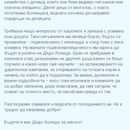
семейства с дечица, които или бяха видимо натъжени или
плачеха уплашено. Двете деца от моя клас, с които
посетихме болницата, веднага скочиха да направят
подаръци на дечицата.
Грабваха нещо интересно от кашоните и хукваха с усмивка
към децата. Така натъжените им личица бързо, бързо се
променяха – първоначално с изненада, а след това с лека
усмивка. На малките първокласници много им хареса да
бъдат в ролята на Дядо Коледа. Щом се прибрахме в
класната стая, разказахме на другите деца какво се беше
случило и какво ново сме научили – за организирането на
дарителски кампании, за откриването на точната каузи и
начина, по който да я подкрепиш. За малки, деликатни и
важни подробности – като това играчките и книжките да
са добре запазени, дори опаковани, да сме сигурни, че
отиват на точното място, че някой има нужда от тях.
Разгледахме снимките и видеата от посещението ни. Не е
трудно да направиш добро!
Бъдете и вие Дядо Коледа за някого!