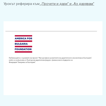
Урокът реферира към
„Прочети и дари“ и „Аз дарявам“