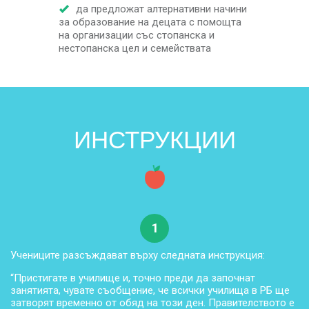
да предложат алтернативни начини
за образование на децата с помощта
на организации със стопанска и
нестопанска цел и семействата
ИНСТРУКЦИИ
1
Учениците разсъждават върху следната инструкция:
“Пристигате в училище и, точно преди да започнат
занятията, чувате съобщение, че всички училища в РБ ще
затворят временно от обяд на този ден. Правителството е