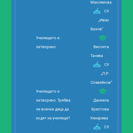
Максимова
СУ
„Иван
Вазов“
Училището е
затворено
Виолета
Тачева
СУ
„П.Р.
Славейков“
Училището е
затворено. Трябва
Даниела
ли всички деца да
Христова
ходят на училище?
Кенарева
СУ