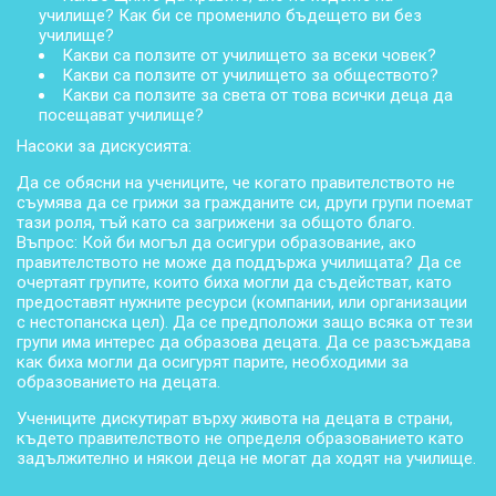
училище? Как би се променило бъдещето ви без
училище?
Какви са ползите от училището за всеки човек?
Какви са ползите от училището за обществото?
Какви са ползите за света от това всички деца да
посещават училище?
Насоки за дискусията:
Да се обясни на учениците, че когато правителството не
съумява да се грижи за гражданите си, други групи поемат
тази роля, тъй като са загрижени за общото благо.
Въпрос: Кой би могъл да осигури образование, ако
правителството не може да поддържа училищата? Да се
очертаят групите, които биха могли да съдействат, като
предоставят нужните ресурси (компании, или организации
с нестопанска цел). Да се предположи защо всяка от тези
групи има интерес да образова децата. Да се разсъждава
как биха могли да осигурят парите, необходими за
образованието на децата.
Учениците дискутират върху живота на децата в страни,
където правителството не определя образованието като
задължително и някои деца не могат да ходят на училище.