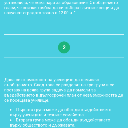
установило, че няма пари за образование. Съобщението
гласи, че всички трябва да си съберат личните вещи и да
напуснат сградата точно в 12.00 ч. “
2
Дава се възможност на учениците да осмислят
съобщението. След това се разделят на три групи и се
поставя на всяка група задача да помисли за
въздействието в дългосрочен план от невъзможността да
се посещава училище.
Първата група може да обсъди въздействието
върху учениците и техните семейства.
Втората група може да обсъди въздействието
върху обществото и държавата.