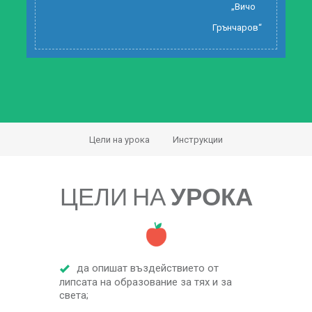
„Вичо
Грънчаров“
Цели на урока
Инструкции
ЦЕЛИ НА
УРОКА
да опишат въздействието от
липсата на образование за тях и за
света;