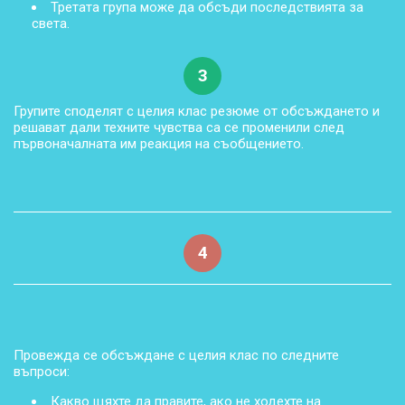
Третата група може да обсъди последствията за
света.
3
Групите споделят с целия клас резюме от обсъждането и
решават дали техните чувства са се променили след
първоначалната им реакция на съобщението.
4
Провежда се обсъждане с целия клас по следните
въпроси:
Какво щяхте да правите, ако не ходехте на