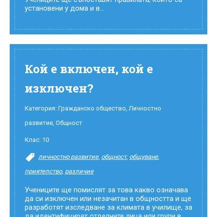
установени у дома и в...
Кой е включен, кой е
изключен?
Категория:
Гражданско общество
,
Личностно
развитие
,
Общност
Клас:
10
личностно развитие
,
общност
,
общуване
,
приятелство
,
различие
Учениците ще помислят за това какво означава
да си изключен или незачитан в общността и ще
разработят изследване за климата в училище, за
да идентифицират отделните лица или групи в