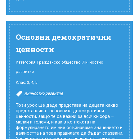
Основни демократични
ценности
Категория:
Гражданско общество
,
Личностно
развитие
Клас:
3
,
4
,
5
личностно развитие
Този урок ще даде представа на децата какво
представляват основните демократични
ценности, защо те са важни за всички хора –
малки и големи, и как в контекста на
формулирането им ние осъзнаваме значението и
важността на това правилата да бъдат спазвани.
Учениците ще съпоставят правилата, които са