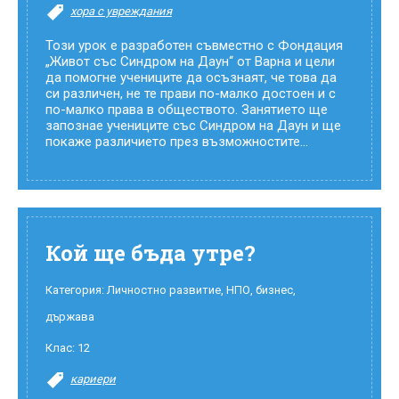
хора с увреждания
Този урок е разработен съвместно с Фондация
„Живот със Синдром на Даун“ от Варна и цели
да помогне учениците да осъзнаят, че това да
си различен, не те прави по-малко достоен и с
по-малко права в обществото. Занятието ще
запознае учениците със Синдром на Даун и ще
покаже различието през възможностите...
Кой ще бъда утре?
Категория:
Личностно развитие
,
НПО, бизнес,
държава
Клас:
12
кариери