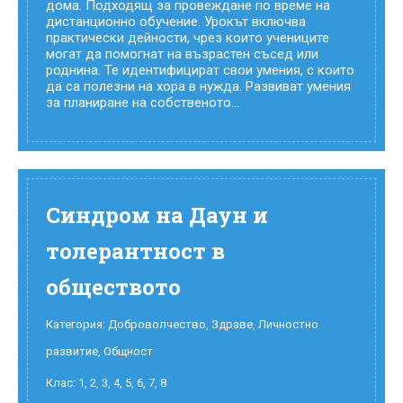
дома. Подходящ за провеждане по време на
дистанционно обучение. Урокът включва
практически дейности, чрез които учениците
могат да помогнат на възрастен съсед или
роднина. Те идентифицират свои умения, с които
да са полезни на хора в нужда. Развиват умения
за планиране на собственото...
Синдром на Даун и
толерантност в
обществото
Категория:
Доброволчество
,
Здраве
,
Личностно
развитие
,
Общност
Клас:
1
,
2
,
3
,
4
,
5
,
6
,
7
,
8