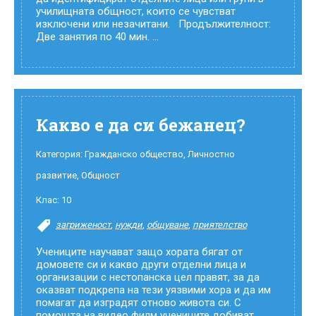
училищната общност, които се чувстват
изключени или незачитани. Продължителност:
Две занятия по 40 мин. ...
Какво е да си бежанец?
Категория:
Гражданско общество
,
Личностно
развитие
,
Общност
Клас:
10
загриженост
,
нужди
,
общуване
,
приятелство
Учениците научават защо хората бягат от
домовете си и какво други отделни лица и
организации с нестопанска цел правят, за да
оказват подкрепа на тези уязвими хора и да им
помагат да изградят отново живота си. С
помощта на видео филм учениците добиват