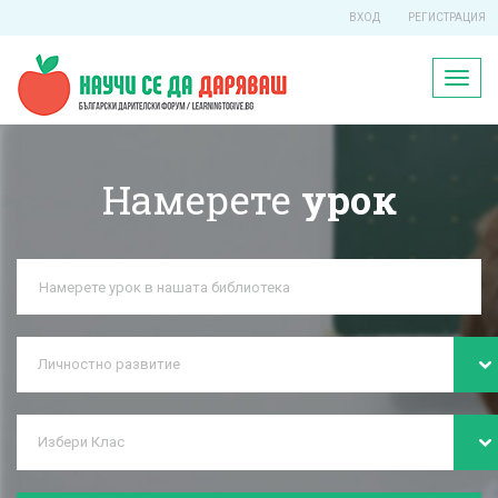
ВХОД
РЕГИСТРАЦИЯ
Toggl
naviga
Намерете
урок