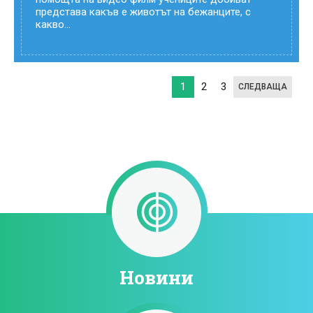
представа какъв е животът на бежанците, с
какво...
1
2
3
СЛЕДВАЩА
Новини