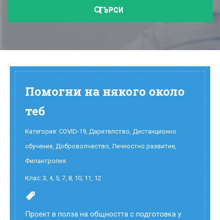
ТЪРСИ
Помогни на някого около
теб
Категория:
COVID-19
,
Дарителство
,
Дистанционно
обучение
,
Доброволчество
,
Личностно развитие
,
Филантропия
Клас:
3
,
4
,
5
,
7
,
8
,
10
,
11
,
12
Проект в полза на общността с подготовка у