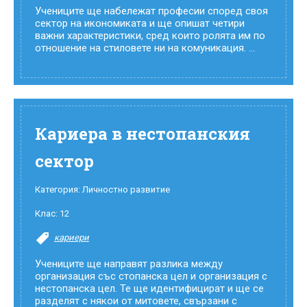
Учениците ще набележат професии според своя
сектор на икономиката и ще опишат четири
важни характеристики, сред които ролята им по
отношение на стиловете ни на комуникация. ...
Кариера в нестопанския
сектор
Категория:
Личностно развитие
Клас:
12
кариери
Учениците ще направят разлика между
организация със стопанска цел и организация с
нестопанска цел. Те ще идентифицират и ще се
разделят с някои от митовете, свързани с