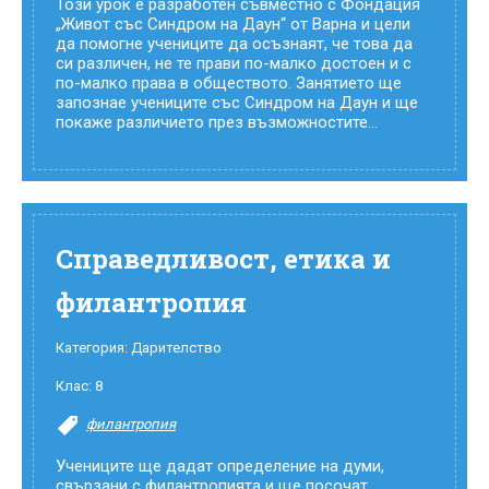
Този урок е разработен съвместно с Фондация
„Живот със Синдром на Даун“ от Варна и цели
да помогне учениците да осъзнаят, че това да
си различен, не те прави по-малко достоен и с
по-малко права в обществото. Занятието ще
запознае учениците със Синдром на Даун и ще
покаже различието през възможностите...
Справедливост, етика и
филантропия
Категория:
Дарителство
Клас:
8
филантропия
Учениците ще дадат определение на думи,
свързани с филантропията и ще посочат