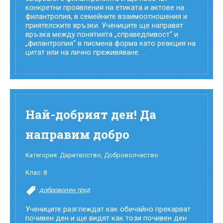
конкретни проявления на етиката и актове на
филантропия, в семейните взаимоотношения и
приятелските връзки. Учениците ще направят
връзка между понятията „справедливост“ и
„филантропия“ в писмена форма като реакция на
цитат или на лично преживяване. ...
Най-добрият ден! Да
направим добро
Категория:
Дарителство
,
Доброволчество
Клас:
8
доброволен труд
Учениците разглеждат как обичайно прекарват
почивен ден и ще видят как този почивен ден