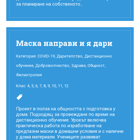
за планиране на собственото...
Маска направи и я дари
Категория:
COVID-19
,
Дарителство
,
Дистанционно
обучение
,
Доброволчество
,
Здраве
,
Общност
,
Филантропия
Клас:
4
,
5
,
6
,
7
,
8
,
9
,
10
,
11
,
12
Проект в полза на общността с подготовка у
дома. Подходящ за провеждане по време на
дистанционно обучение. Урокът включва
практическа работа по изработване на
предпазни маски в домашни условия и с налични
у дома материали. Учениците развиват