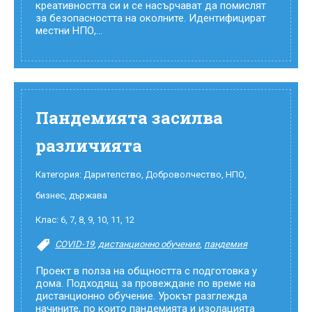
креативността си и се насърчават да помислят
за безопасността на околните. Идентифицират
местни НПО,...
Пандемията засилва
различията
Категория:
Дарителство
,
Доброволчество
,
НПО,
бизнес, държава
Клас:
6
,
7
,
8
,
9
,
10
,
11
,
12
COVID-19
,
дистанционно обучение
,
пандемия
Проект в полза на общността с подготовка у
дома. Подходящ за провеждане по време на
дистанционно обучение. Урокът разглежда
начините, по които пандемията и изолацията