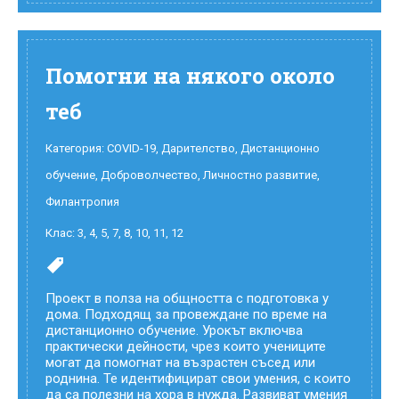
Помогни на някого около
теб
Категория:
COVID-19
,
Дарителство
,
Дистанционно
обучение
,
Доброволчество
,
Личностно развитие
,
Филантропия
Клас:
3
,
4
,
5
,
7
,
8
,
10
,
11
,
12
Проект в полза на общността с подготовка у
дома. Подходящ за провеждане по време на
дистанционно обучение. Урокът включва
практически дейности, чрез които учениците
могат да помогнат на възрастен съсед или
роднина. Те идентифицират свои умения, с които
да са полезни на хора в нужда. Развиват умения