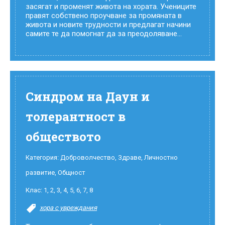
засягат и променят живота на хората. Учениците
правят собствено проучване за промяната в
живота и новите трудности и предлагат начини
самите те да помогнат да за преодоляване...
Синдром на Даун и
толерантност в
обществото
Категория:
Доброволчество
,
Здраве
,
Личностно
развитие
,
Общност
Клас:
1
,
2
,
3
,
4
,
5
,
6
,
7
,
8
хора с увреждания