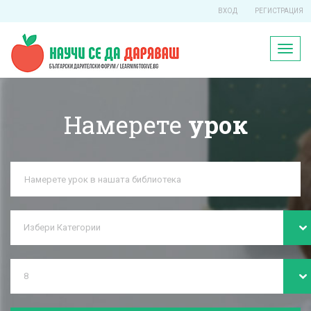
ВХОД
РЕГИСТРАЦИЯ
Toggl
naviga
Намерете
урок