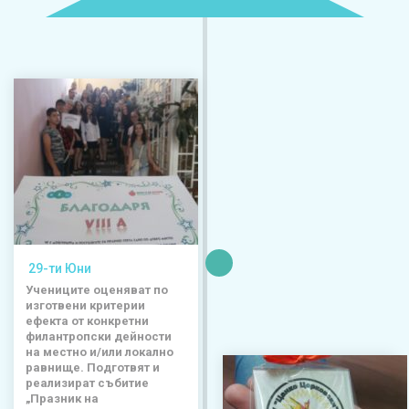
29-ти Юни
Учениците оценяват по
изготвени критерии
ефекта от конкретни
филантропски дейности
на местно и/или локално
равнище. Подготвят и
реализират събитие
„Празник на