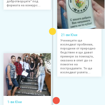
добротворците” под
формата на конкурс...
21-ви Юни
Учениците ще
изследват проблеми,
породени от природно
бедствие и ще дават
примери за помощта,
оказана в опит да се
помогне на
пострадалите. Те ще
изследват ролята...
1-ви Юни