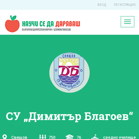
ВХОД
РЕГИСТРАЦИЯ
Toggl
naviga
СУ „Димитър Благоев“
Свищов
750
76
средно училище