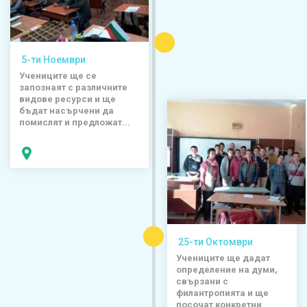
5-ти Ноември
Учениците ще се
запознаят с различните
видове ресурси и ще
бъдат насърчени да
помислят и предложат...
25-ти Октомври
Учениците ще дадат
определение на думи,
свързани с
филантропията и ще
посочат конкретни