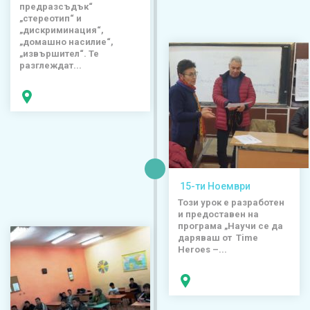
предразсъдък“
„стереотип“ и
„дискриминация“,
„домашно насилие“,
„извършител“. Те
разглеждат...
15-ти Ноември
Този урок е разработен
и предоставен на
програма „Научи се да
даряваш от Time
Heroes –...