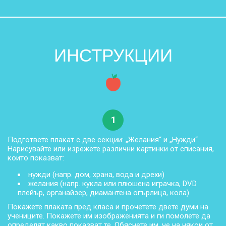
ИНСТРУКЦИИ
1
Подгответе плакат с две секции: „Желания“ и „Нужди“.
Нарисувайте или изрежете различни картинки от списания,
които показват:
нужди (напр. дом, храна, вода и дрехи)
желания (напр. кукла или плюшена играчка, DVD
плейър, органайзер, диамантена огърлица, кола)
Покажете плаката пред класа и прочетете двете думи на
учениците. Покажете им изображенията и ги помолете да
определят какво показват те. Обяснете им, че на някои от