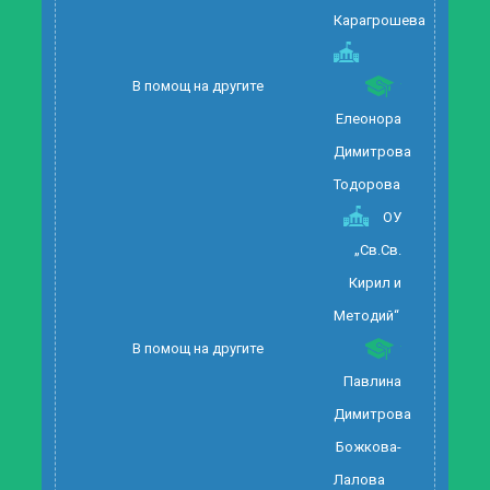
Карагрошева
В помощ на другите
Елеонора
Димитрова
Тодорова
ОУ
„Св.Св.
Кирил и
Методий“
В помощ на другите
Павлина
Димитрова
Божкова-
Лалова