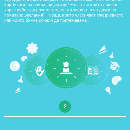
картинките са показани „нужди“ – неща, с които всички
хора трябва да разполагат, за да живеят, а на други са
показани „желания“ – неща, които улесняват ежедневието
или които бихме искали да притежаваме .
2