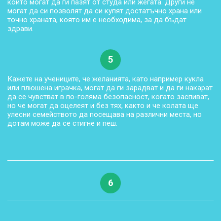
които могат да ги пазят от студа или жегата. Други не
могат да си позволят да си купят достатъчно храна или
точно храната, която им е необходима, за да бъдат
здрави.
5
Кажете на учениците, че желанията, като например кукла
или плюшена играчка, могат да ги зарадват и да ги накарат
да се чувстват в по-голяма безопасност, когато заспиват,
но че могат да оцелеят и без тях, както и че колата ще
улесни семейството да посещава на различни места, но
дотам може да се стигне и пеш.
6