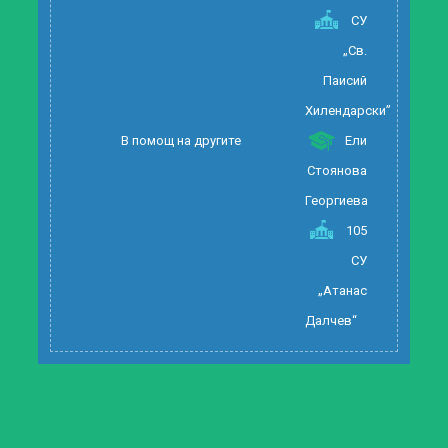
СУ
„Св.
Паисий
Хилендарски”
В помощ на другите
Ели
Стоянова
Георгиева
105
СУ
„Атанас
Далчев“