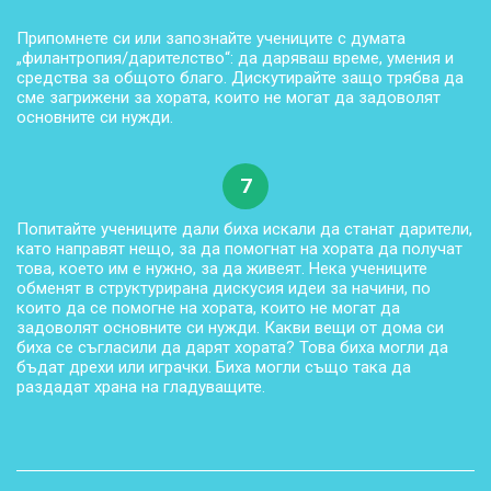
Припомнете си или запознайте учениците с думата
„филантропия/дарителство“: да даряваш време, умения и
средства за общото благо. Дискутирайте защо трябва да
сме загрижени за хората, които не могат да задоволят
основните си нужди.
7
Попитайте учениците дали биха искали да станат дарители,
като направят нещо, за да помогнат на хората да получат
това, което им е нужно, за да живеят. Нека учениците
обменят в структурирана дискусия идеи за начини, по
които да се помогне на хората, които не могат да
задоволят основните си нужди. Какви вещи от дома си
биха се съгласили да дарят хората? Това биха могли да
бъдат дрехи или играчки. Биха могли също така да
раздадат храна на гладуващите.