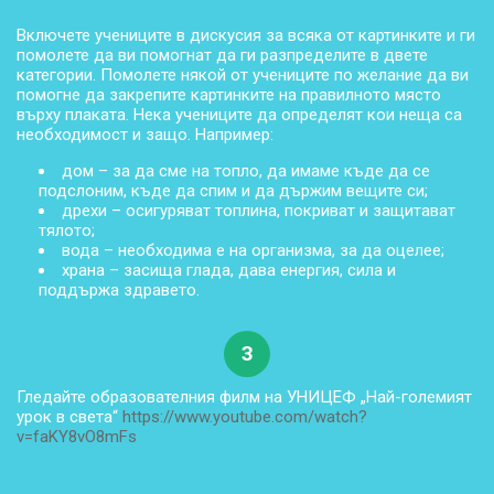
Включете учениците в дискусия за всяка от картинките и ги
помолете да ви помогнат да ги разпределите в двете
категории. Помолете някой от учениците по желание да ви
помогне да закрепите картинките на правилното място
върху плаката. Нека учениците да определят кои неща са
необходимост и защо. Например:
дом – за да сме на топло, да имаме къде да се
подслоним, къде да спим и да държим вещите си;
дрехи – осигуряват топлина, покриват и защитават
тялото;
вода – необходима е на организма, за да оцелее;
храна – засища глада, дава енергия, сила и
поддържа здравето.
3
Гледайте образователния филм на УНИЦЕФ „Най-големият
урок в света“
https://www.youtube.com/watch?
v=faKY8vO8mFs