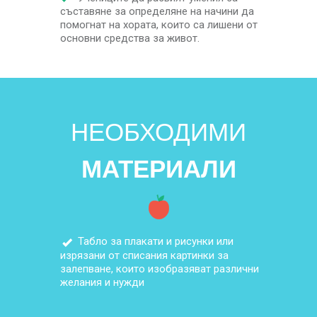
съставяне за определяне на начини да
помогнат на хората, които са лишени от
основни средства за живот.
НЕОБХОДИМИ
МАТЕРИАЛИ
Табло за плакати и рисунки или
изрязани от списания картинки за
залепване, които изобразяват различни
желания и нужди