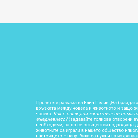
Прочетете разказа на Елин Пелин „На браздата
връзката между човека и животното и защо ж
човека.
Как в наши дни животните ни помагат
ежедневието?
(задавайте толкова отворени в
необходими, за да се осъществи подходяща ди
животните са играли в нашето общество няког
настоящето – напр. били са нужни за изхранван