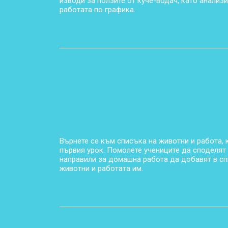
изводи за ползите от куче-водач, като анализи
работата по графика.
Върнете се към списъка на животни и работа, 
първия урок. Помолете учениците да споделят 
направили за домашна работа да добавят в с
животни и работата им.