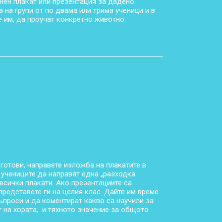
нен плакат или презентация за дадено
 на групи от по двама или трима ученици и в
е им, да проучат конкретно животно.
готови, направете изложба на плакатите в
 учениците да направят една „разходка
всички плакати. Ако презентациите са
представете ги на целия клас. Дайте им време
ъпроси и да коментират какво са научили за
т на хората, и тяхното значение за общото