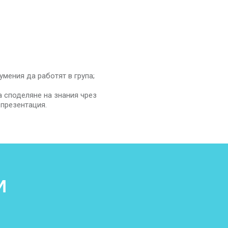
мения да работят в група;
 споделяне на знания чрез
презентация.
И