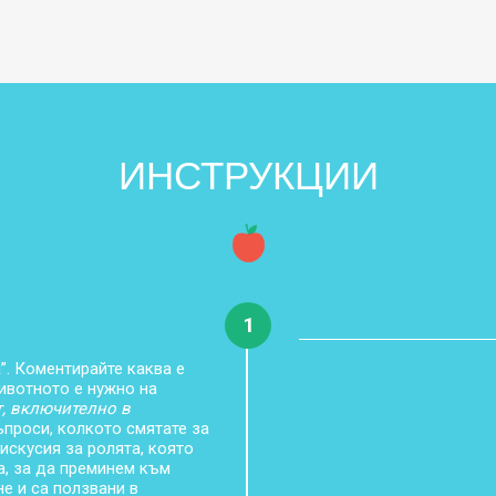
ИНСТРУКЦИИ
1
”. Коментирайте каква е
ивотното е нужно на
, включително в
ъпроси, колкото смятате за
скусия за ролята, която
а, за да преминем към
е и са ползвани в