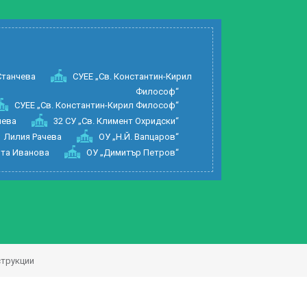
Станчева
СУЕЕ „Св. Константин-Кирил
Философ“
СУЕЕ „Св. Константин-Кирил Философ“
иева
32 СУ „Св. Климент Охридски“
Лилия Рачева
ОУ „Н.Й. Вапцаров“
та Иванова
ОУ „Димитър Петров“
трукции