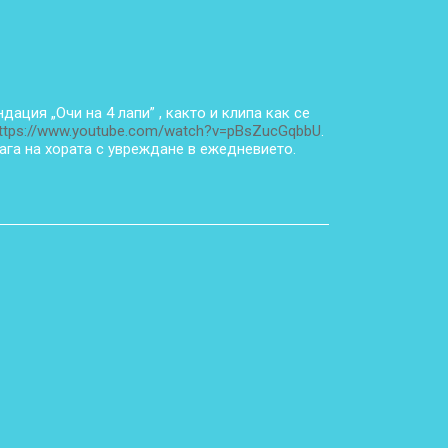
дация „Очи на 4 лапи” , както и клипа как се
ttps://www.youtube.com/watch?v=pBsZucGqbbU
.
ага на хората с увреждане в ежедневието.