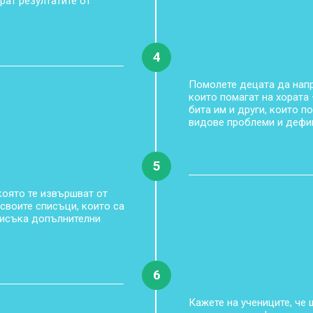
рат резултатите от
4
Помолете децата да напр
които помагат на хората 
бита им и други, които п
видове проблеми и дефи
5
която те извършват от
своите списъци, които са
писъка допълнителни
6
Кажете на учениците, че 