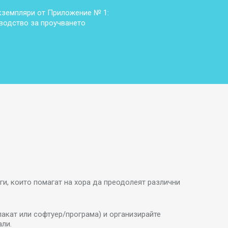
земпляри от Приложение № 1:
водство за проучването
уги, които помагат на хора да преодолеят различни
лакат или софтуер/програма) и организирайте
али.