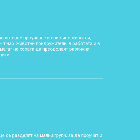
авят свое проучване и списък с животни,
– т.нар. животни придружители, в работата и в
омагат на хората да преодолеят различни
цити.
ще се разделят на малки групи, за да проучат и