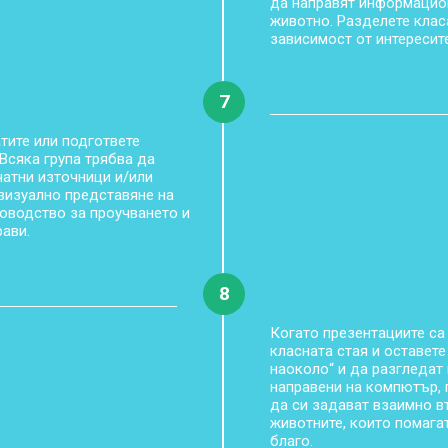
да направят информацио
животно. Разделете класа
зависимост от интересит
7
тите или подгответе
Всяка група трябва да
атни източници и/или
 визуално представяне на
оводство за проучването и
рави.
8
Когато презентациите са 
класната стая и оставете
наоколо“ и да разгледат 
направени на компютър, 
да си задават взаимно в
животните, които помага
благо.