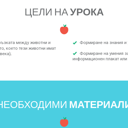
ЦЕЛИ НА
УРОКА
ръзката между животни и
Формиране на знания и у
то, което тези животни имат
Формиране на умения за
века);
информационен плакат или 
НЕОБХОДИМИ
МАТЕРИАЛ