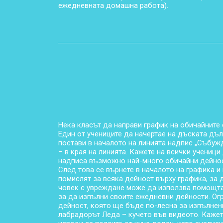
ежедневната домашна работа).
Нека класът да направи график на обичайните
Един от учениците да начертае на дъската дъл
постави в началото на линията надпис „Събужд
– в края на линията. Кажете на всички учениц
надписа възможно най-много обичайни дейност
След това се върнете в началото на графика и
помислят за всяка дейност върху графика, за 
човек с увреждане може да използва помощта 
за да изпълни своите ежедневни дейности. Огр
дейност, която ще бъде по-лесна за изпълнен
лабрадорът Леда – кучето във видеото. Кажет