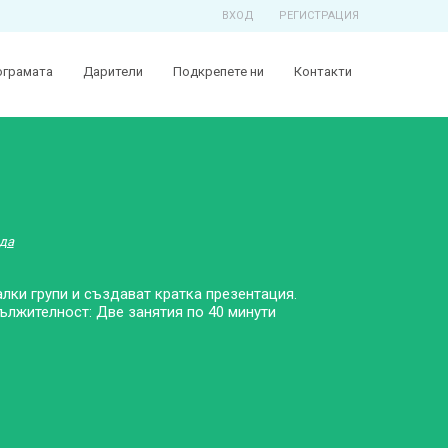
ВХОД
РЕГИСТРАЦИЯ
ограмата
Дарители
Подкрепете ни
Контакти
да
лки групи и създават кратка презентация.
ължителност: Две занятия по 40 минути