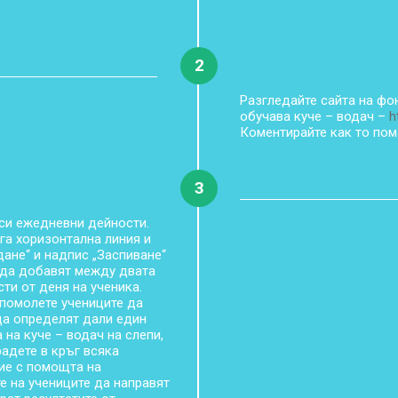
2
Разгледайте сайта на фон
обучава куче – водач –
h
Коментирайте как то пом
3
 си ежедневни дейности.
га хоризонтална линия и
ане“ и надпис „Заспиване“
и да добавят между двата
и от деня на ученика.
 помолете учениците да
да определят дали един
на куче – водач на слепи,
адете в кръг всяка
ие с помощта на
е на учениците да направят