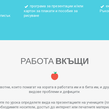
програма за презентации и/или
ек
картон за плакати и пособия за
Ръко
списък
рисуване
РАБОТА
ВКЪЩИ
отни, които помагат на хората в работата им и в бита им, и др
видове проблеми и дефицити.
те по урока определете вида на презентациите на учениците (п
бходимите носители, достъп до интернет или печатните матери