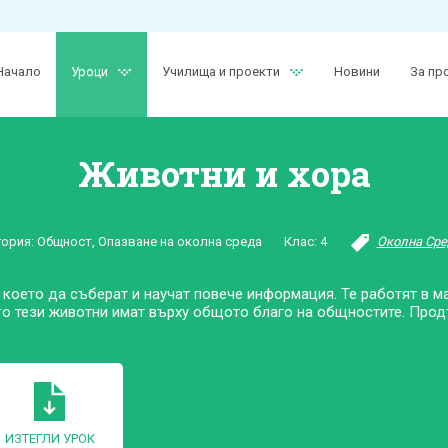
Начало
Уроци
Училища и проекти
Новини
За пр
Животни и хора
гория:
Общност
,
Опазване на околна среда
Клас:
4
Околна Сре
 което да съберат и научат повече информация. Те работят в ма
то тези животни имат върху общото благо на общностите. Прод
ИЗТЕГЛИ УРОК