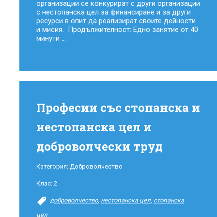
организации се конкурират с други организации
с нестопанска цел за финансиране и за други
ресурси в опит да реализират своите дейности
и мисия. Продължителност: Едно занятие от 40
минути ...
Професии със стопанска и
нестопанска цел и
доброволчески труд
Категория:
Доброволчество
Клас:
2
доброволчество
,
нестопанска цел
,
стопанска
цел