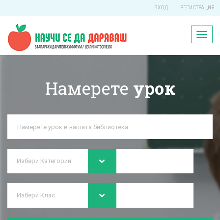
ВХОД
РЕГИСТРАЦИЯ
Toggl
naviga
Намерете
урок