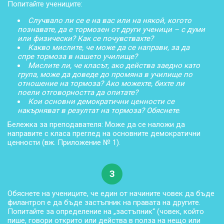
Попитайте учениците:
Случвало ли се е на вас или на някой, когото
познавате, да е тормозен от други ученици – с думи
или физически? Как се почувствахте?
Какво мислите, че може да се направи, за да
спре тормоза в нашето училище?
Мислите ли, че класът, ако действа заедно като
група, може да доведе до промяна в училище по
отношение на тормоза? Ако можехте, бихте ли
поели отговорността да опитате?
Кои основни демократични ценности се
накърняват в резултат на тормоза? Обяснете
.
Бележка за преподавателя: Може да се наложи да
направите с класа преглед на основните демократични
ценности (вж. Приложение № 1).
3
Обяснете на учениците, че един от начините човек да бъде
филантроп е да бъде застъпник на правата на другите.
Попитайте за определение на „застъпник“ (човек, който
пише, говори открито или действа в полза на нещо или