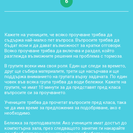
6
Кажете на учениците, че всяко проучване трябва да
съдържа най-малко пет въпроса. Въпросите трябва да
бъдат ясни и да дават възможност за кратки отговори.
Всяко проучване трябва да включва и раздел, който
разглежда възможните решения на проблема с тормоза.
В групите всеки има своя роля. Един ще следи за времето,
друг ще събира материалите, трети ще насърчава и ще
поддържа вниманието на групата върху задачата. По един
човек във всяка група трябва да води бележки. Кажете на
групите, че имат 10 минути за да представят пред класа
въпросите си за проучването.
Учениците трябва да прочетат въпросите пред класа, така
че да има време за предложения за подобряване, ако е
необходимо.
Бележка за преподавателя: Ако учениците имат достъп до
компютърна зала, през следващото занятие ги накарайте