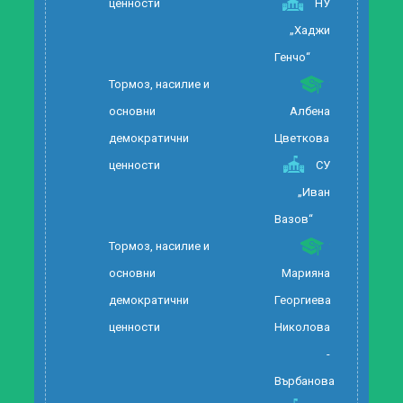
ценности
НУ
„Хаджи
Генчо“
Тормоз, насилие и
основни
Албена
демократични
Цветкова
ценности
СУ
„Иван
Вазов“
Тормоз, насилие и
основни
Марияна
демократични
Георгиева
ценности
Николова
-
Върбанова