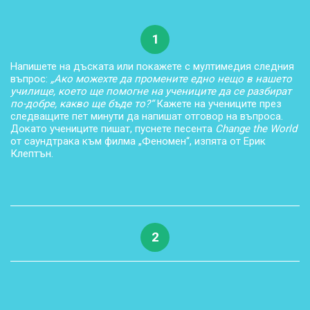
1
Напишете на дъската или покажете с мултимедия следния
въпрос:
„Ако можехте да промените едно нещо в нашето
училище, което ще помогне на учениците да се разбират
по-добре, какво ще бъде то?“
Кажете на учениците през
следващите пет минути да напишат отговор на въпроса.
Докато учениците пишат, пуснете песента
Change the World
от саундтрака към филма „Феномен“, изпята от Ерик
Клептън.
2