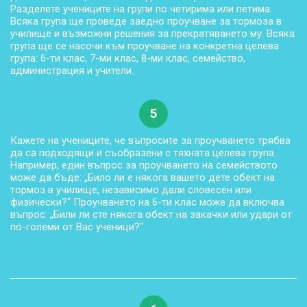
Разделете учениците на групи по четирима или петима.
Всяка група ще проведе заедно проучване за тормоза в
училище и възможни решения за прекратяването му. Всяка
група ще се насочи към проучване на конкретна целева
група: 6-ти клас, 7-ми клас, 8-ми клас, семейство,
администрация и учители.
5
Кажете на учениците, че въпросите за проучването трябва
да са подходящи и съобразени с тяхната целева група.
Например, един въпрос за проучването на семейството
може да бъде: „Било ли е някога вашето дете обект на
тормоз в училище, независимо дали словесен или
физически?“ Проучването на 6-ти клас може да включва
въпрос: „Били ли сте някога обект на закачки или удари от
по-големи от Вас ученици?“