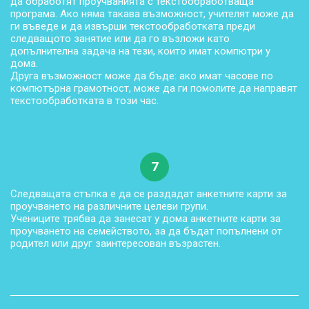
да обработят проучванията с текстообработваща
програма. Ако няма такава възможност, учителят може да
ги въведе и да извърши текстообработката преди
следващото занятие или да го възложи като
допълнителна задача на тези, които имат компютри у
дома.
Друга възможност може да бъде: ако имат часове по
компютърна грамотност, може да ги помолите да направят
текстообработката в този час.
7
Следващата стъпка е да се раздадат анкетните карти за
проучването на различните целеви групи.
Учениците трябва да занесат у дома анкетните карти за
проучването на семейството, за да бъдат попълнени от
родител или друг заинтересован възрастен.