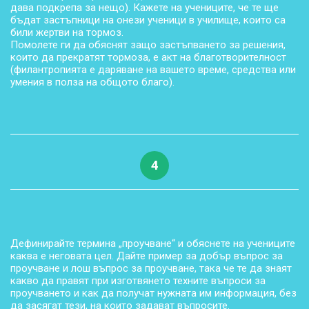
дава подкрепа за нещо). Кажете на учениците, че те ще
бъдат застъпници на онези ученици в училище, които са
били жертви на тормоз.
Помолете ги да обяснят защо застъпването за решения,
които да прекратят тормоза, е акт на благотворителност
(филантропията е даряване на вашето време, средства или
умения в полза на общото благо).
4
Дефинирайте термина „проучване“ и обяснете на учениците
каква е неговата цел. Дайте пример за добър въпрос за
проучване и лош въпрос за проучване, така че те да знаят
какво да правят при изготвянето техните въпроси за
проучването и как да получат нужната им информация, без
да засягат тези, на които задават въпросите.