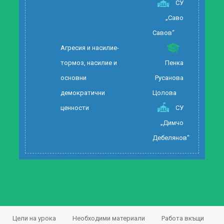
СУ
„Саво
Савов“
Агресия и насилие-
тормоз, насилие и
Пенка
основни
Русанова
демократични
Цолова
ценности
СУ
„Димчо
Дебелянов“
Цели на урока
Необходими материали
Работа вкъщи