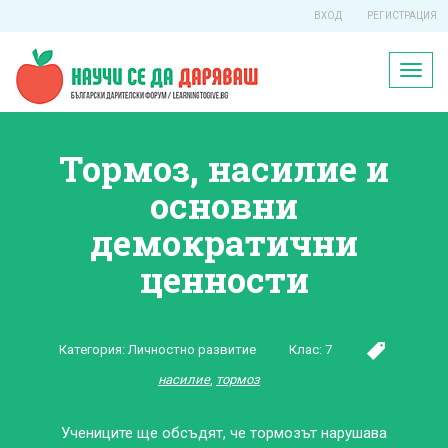
ВХОД
РЕГИСТРАЦИЯ
Toggl
naviga
Тормоз, насилие и
основни
демократични
ценности
Категория:
Личностно развитие
Клас:
7
насилие
,
тормоз
Учениците ще обсъдят, че тормозът нарушава