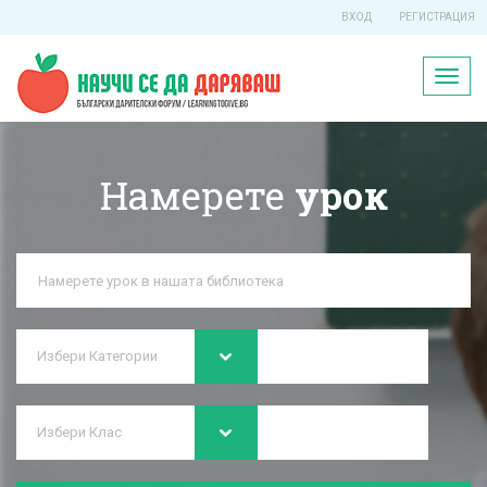
ВХОД
РЕГИСТРАЦИЯ
Toggl
naviga
Намерете
урок