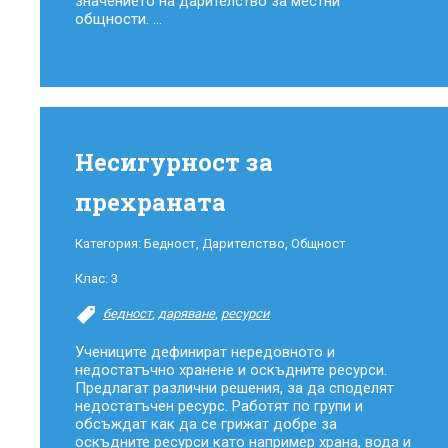
значението на дарителство за местни
общности. ...
Несигурност за
прехраната
Категория:
Бедност
,
Дарителство
,
Общност
Клас:
3
бедност
,
даряване
,
ресурси
Учениците дефинират нередовното и
недостатъчно хранене и оскъдните ресурси.
Предлагат различни решения, за да споделят
недостатъчен ресурс. Работят по групи и
обсъждат как да се грижат добре за
оскъдните ресурси като например храна, вода и