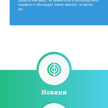
Децата научават, че храната не е разпределена
поравно и обсъждат какво мислят, че могат
да...
Новини