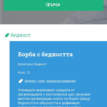
ТЪРСИ
бедност
Борба с бедността
Категория:
Бедност
Клас:
12
бедност
,
глад
,
личностно развитие
Учениците анализират нуждата от
организациите с нестопанска цел, проучват
местни организации, които се борят срещу
бедността в общността и дефинират