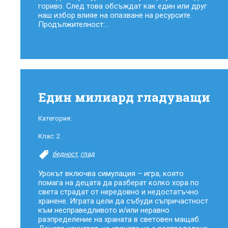
гориво. След това обсъждат как един или друг
наш избор влияе на опазване на ресурсите.
Продължителност:...
Един милиард гладуващи
Категория:
Клас:
2
бедност
,
глад
Урокът включва симулация – игра, която
помага на децата да разберат колко хора по
света страдат от нередовно и недостатъчно
хранене. Играта цели да събуди съпричастност
към несправедливото и/или неравно
разпределение на храната в световен мащаб.