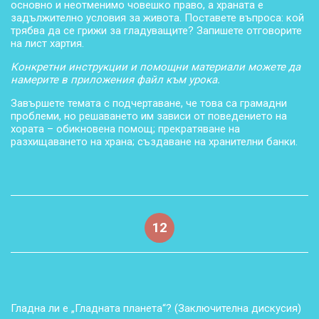
основно и неотменимо човешко право, а храната е
задължително условия за живота. Поставете въпроса: кой
трябва да се грижи за гладуващите? Запишете отговорите
на лист хартия.
Конкретни инструкции и помощни материали можете да
намерите в приложения файл към урока.
Завършете темата с подчертаване, че това са грамадни
проблеми, но решаването им зависи от поведението на
хората – обикновена помощ; прекратяване на
разхищаването на храна; създаване на хранителни банки.
12
Гладна ли е „Гладната планета“? (Заключителна дискусия)