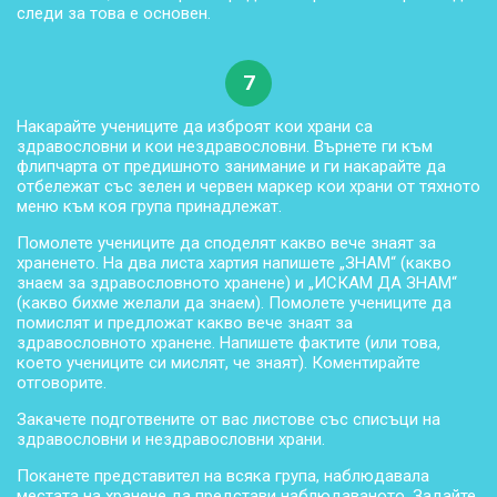
следи за това е основен.
7
Накарайте учениците да изброят кои храни са
здравословни и кои нездравословни. Върнете ги към
флипчарта от предишното занимание и ги накарайте да
отбележат със зелен и червен маркер кои храни от тяхното
меню към коя група принадлежат.
Помолете учениците да споделят какво вече знаят за
храненето. На два листа хартия напишете „ЗНАМ“ (какво
знаем за здравословното хранене) и „ИСКАМ ДА ЗНАМ“
(какво бихме желали да знаем). Помолете учениците да
помислят и предложат какво вече знаят за
здравословното хранене. Напишете фактите (или това,
което учениците си мислят, че знаят). Коментирайте
отговорите.
Закачете подготвените от вас листове със списъци на
здравословни и нездравословни храни.
Поканете представител на всяка група, наблюдавала
местата на хранене да представи наблюдаваното. Задайте