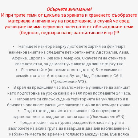
Обърнете внимание!
И при трите теми от цикъла за храната и храненето съобразете
материала и начина му на представяне, в случай че сред
учениците ви има сериозно засегнати от обсъжданите теми
(бедност, недохранване, затлъстяване и пр.)!!!
Напишете най-горе върху листовете хартия за флипчарт
наименованията на следните пет континента: Австралия, Азия,
Африка, Европа и Северна Америка. Окачете ги на стените в
класната стая, за да могат учениците да пишат върху тях.
Разпечатайте (по възможност цветно) 5-те снимки на
семействата от Австралия, Бутан, Чад, Германия и САЩ
(
Приложение №
3).
В края на предишния час възложете на учениците да запишат
като подготовка за урока какво е изял през последните 24 часа.
Направете си списък къде на територията на училището и в
близката околност учениците закупуват и/или консумират храна.
Подгответе два листа с написани най-популярните
здравословни и нездравословни храни (
Приложение № 4
).
Преди втория час от урока разделете класа на групи и
възложете на всяка група да извърши в два дни наблюдение на
избраните места по време на голямото междучасие. Във всяка