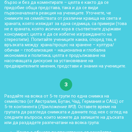
бързо и без да коментирате – целта е както да се
придобие обща представа, така и да се види
първоначалната реакция на учениците. Уточнете, че
снимките на семействата от различни краища на света и
храната, която изяждат за една седмица, са примери (това
не е храната, която
всички
хора в съответните държави
консумират; целта е да се избегне изграждането на
стереотипи). Попитайте учениците каква, според тях, е
връзката между: храна/процес на хранене – култура/
обичаи – глобализация – национална и глобална
икономика и политика; целта е продължаване на
насочващата дискусия за установяване на
предварителните мнения, представи и знания на учениците.
3
Раздайте на всяка от 5-те групи по една снимка на
семейство (от Австралия, Бутан, Чад, Германия и САЩ) от
5-те континента (
Приложение №3
). Оставете време на
групата да разгледа снимката и данните под нея с оглед на
следните въпроси, които можете да запишете на дъската
или да раздадете разпечатани на всяка група: