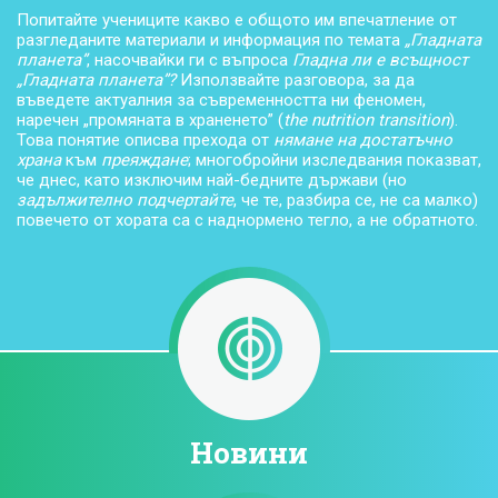
Попитайте учениците какво е общото им впечатление от
разгледаните материали и информация по темата
„Гладната
планета”
, насочвайки ги с въпроса
Гладна ли е всъщност
„Гладната планета”?
Използвайте разговора, за да
въведете актуалния за съвременността ни феномен,
наречен „промяната в храненето” (
the nutrition transition
).
Това понятие описва прехода от
нямане на достатъчно
храна
към
преяждане
; многобройни изследвания показват,
че днес, като изключим най-бедните държави (но
задължително подчертайте
, че те, разбира се, не са малко)
повечето от хората са с наднормено тегло, а не обратното.
Новини