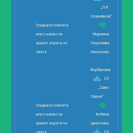
„П.Р.
Славейков“
Гладната планета
или с какво се
Марияна
хранят хората по
Георгиева
света
Николова
-
Върбанова
СУ
„Саво
Савов“
Гладната планета
или с какво се
Албена
хранят хората по
Цветкова
света
СУ