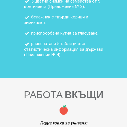
5 цветни снимки на семейства от 5
континента (Приложение № 3);
бележник с твърди корици и
химикалка;
приспособена кутия за гласуване;
разпечатани 5 таблици със
статистическа информация за държави
(Приложение № 4)
РАБОТА
ВКЪЩИ
Подготовка за учителя: