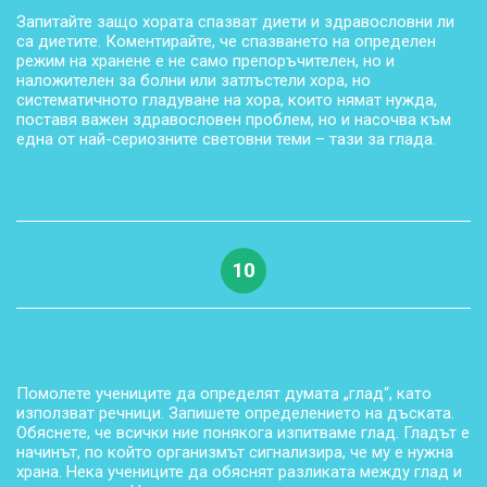
Запитайте защо хората спазват диети и здравословни ли
са диетите. Коментирайте, че спазването на определен
режим на хранене е не само препоръчителен, но и
наложителен за болни или затлъстели хора, но
систематичното гладуване на хора, които нямат нужда,
поставя важен здравословен проблем, но и насочва към
една от най-сериозните световни теми – тази за глада.
10
Помолете учениците да определят думата „глад“, като
използват речници. Запишете определението на дъската.
Обяснете, че всички ние понякога изпитваме глад. Гладът е
начинът, по който организмът сигнализира, че му е нужна
храна. Нека учениците да обяснят разликата между глад и