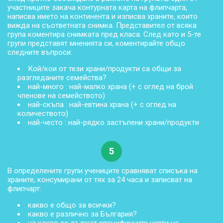
участниците закача контурната карта на флипчарта,
написва името на континента и изписва храните, които
вижда на съответната снимка. Представител от всяка
група коментира снимката пред класа. След като и 5-те
групи представят мненията си, коментирайте общо
следните въпроси:
Кой/кои от тези храни/продукти са общи за
разгледаните семейства?
най-много : най-малко храна (+ с оглед на брой
членове на семейството)
най-скъпа : най-евтина храна (+ с оглед на
количеството)
най-често : най-рядко застъпени храни/продукти
5
В определените групи учениците сравняват списъка на
храните, консумирани от тях за 24 часа и записват на
флипчарт:
какво е общо за всички?
какво е различно за България?