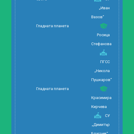
„Иван
Вазов“
Гладната планета
Росица
Стефанова
ПГСС
„Никола
Пушкаров“
Гладната планета
Красимира
Кирчева
СУ
„Димитър
Благоев“