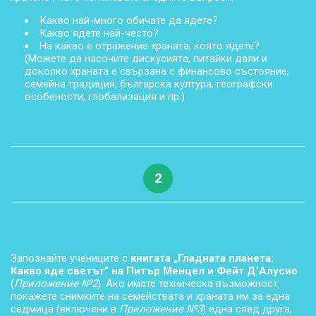
Какво най-много обичате да ядете?
Какво ядете най-често?
На какво е отражение храната, която ядете?
(Можете да насочите дискусията, питайки дали и
доколко храната е свързана с финансово състояние,
семейна традиция, българска култура, географски
особености, глобализация и пр.)
2
Запознайте учениците с
книгата „Гладната планета:
Какво яде светът” на Питър Менцел и Фейт Д’Алусио
(
Приложение №2
). Ако имате техническа възможност,
покажете снимките на семействата и храната им за една
седмица (включени в
Приложение №3
) една след друга,