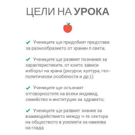
ЦЕЛИ НА
УРОКА
Учениците ще придобият представа
за разнообразието от хранин п света;
Учениците ще развият познания за
характеристиките, от които зависи
изборът на храна (ресурси, култура, гео-
политически особености и др.);)
Учениците ще осъзнаят
отговорностите на всеки индивид,
семейство и институция за здравето;
Учениците ще развият знания за
взаимодействието между ч-те сектора
на обществото в усилията за намялва
на глада.