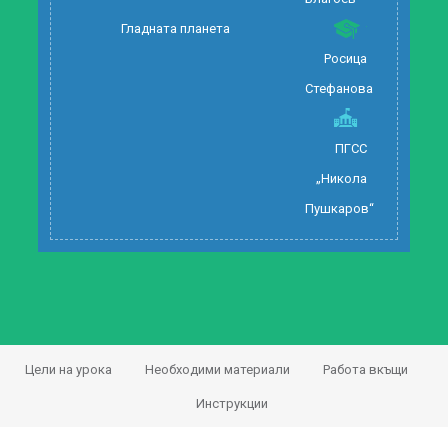
Гладната планета
Росица
Стефанова
ПГСС
„Никола
Пушкаров“
Цели на урока
Необходими материали
Работа вкъщи
Инструкции