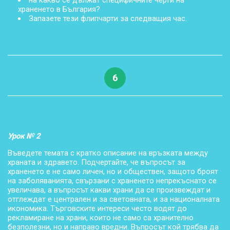
на какво се дължат специфичните черти на
храненето в България?
Запазете тези флипчарти за следващия час.
6
Урок № 2
Въведете темата с кратко описание на връзката между
храната и здравето. Подчертайте, че въпросът за
храненето е не само личен, но и обществен, защото броят
на заболяванията, свързани с храненето непрекъснато се
увеличава, а въпросът какви храни да се произвеждат и
отглеждат е централен и за световната, и за националната
икономика. Търговските интереси често водят до
рекламиране на храни, които не само са хранително
безполезни, но и направо вредни. Въпросът кой трябва да