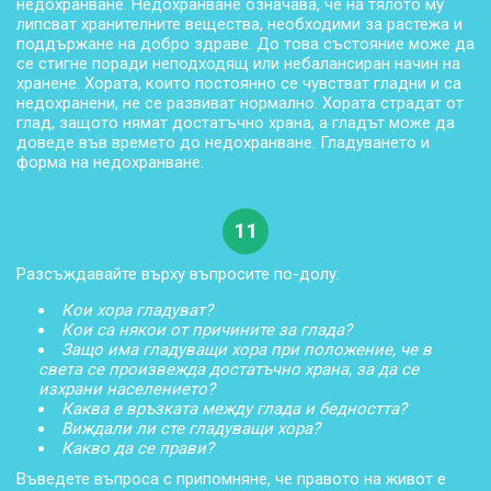
недохранване. Недохранване означава, че на тялото му
липсват хранителните вещества, необходими за растежа и
поддържане на добро здраве. До това състояние може да
се стигне поради неподходящ или небалансиран начин на
хранене. Хората, които постоянно се чувстват гладни и са
недохранени, не се развиват нормално. Хората страдат от
глад, защото нямат достатъчно храна, а гладът може да
доведе във времето до недохранване. Гладуването и
форма на недохранване.
11
Разсъждавайте върху въпросите по-долу:
Кои хора гладуват?
Кои са някои от причините за глада?
Защо има гладуващи хора при положение, че в
света се произвежда достатъчно храна, за да се
изхрани населението?
Каква е връзката между глада и бедността?
Виждали ли сте гладуващи хора?
Какво да се прави?
Въведете въпроса с припомняне, че правото на живот е