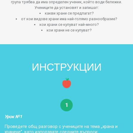
група трябва да има определен ученик, който води бележки.
Учениците да установят и запишат:
какви храни се предлагат?
от кои видове храни има най-голямо разнообразие?
кои храни се купуват най-много?
кои храни не се купуват?
ИНСТРУКЦИИ
1
Урок №1
Проведете общ разговор с учениците на тема „храна и
хранене”, като използвате следните въпроси: