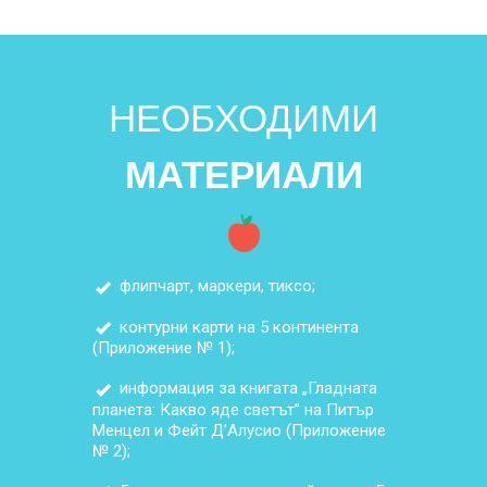
НЕОБХОДИМИ
МАТЕРИАЛИ
флипчарт, маркери, тиксо;
контурни карти на 5 континента
(Приложение № 1);
информация за книгата „Гладната
планета: Какво яде светът” на Питър
Менцел и Фейт Д’Алусио (Приложение
№ 2);