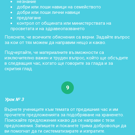
незнание
добри или лоши навици на семейството
добри или лоши лични навици
предлагане
контрол от общината или министерствата на
просветата и на здравеопазването
Пояснете, че всичките обяснения са верни. Задайте въпрос
за кои от тях можем да направим нещо и какво.
Подчертайте, че материалните възможности са
изключително важен и труден въпрос, който ще обсъдите
в следващия час, когато ще говорите за глада и за
скрития глад.
9
Урок № 3
Върнете учениците към темата от предишния час и им
прочетете предложенията за подобряване на храненето.
Поискайте предложения какво да се направи с тези
предложения. Запишете и поканете трима доброволци да
ви помогнат да ги систематизирате и изпратите.