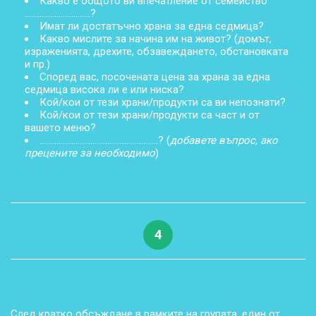
Какво е общото ви впечатление от семейство
………………………….?
Имат ли достатъчно храна за една седмица?
Какво мислите за начина им на живот? (домът,
израженията, дрехите, обзавеждането, обстановката
и пр.)
Според вас, посочената цена за храна за една
седмица висока ли е или ниска?
Кой/кои от тези храни/продукти са ви непознати?
Кой/кои от тези храни/продукти са част и от
вашето меню?
………………………………………………..? (
добавете въпрос, ако
прецените за необходимо
)
4
След кратко обсъждане в рамките на групата, един от