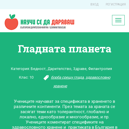
ВХОД
РЕГИСТРАЦИЯ
Toggl
naviga
Гладната планета
Категория:
Бедност
,
Дарителство
,
Здраве
,
Филантропия
Клас:
10
борба срещу глада
,
здравословно
хранене
Учениците научават за спецификата в храненето в
различните континенти. През темата за храната се
засягат теми като толерантност, глобално и
локално, еднообразие и многообразие, и пр.
Учениците коментират спецификите на
здравословното хранене и практиката в България в