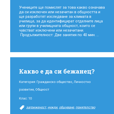
Учениците ще помислят за това какво означава
да си изключен или незачитан в общността и
ще разработят изследване за климата в
училище, за да идентифицират отделните лица
или групи в училищната общност, които се
чувстват изключени или незачитани.
Продължителност: Две занятия по 40 мин. ...
Какво е да си бежанец?
Категория:
Гражданско общество
,
Личностно
развитие
,
Общност
Клас:
10
загриженост
,
нужди
,
общуване
,
приятелство