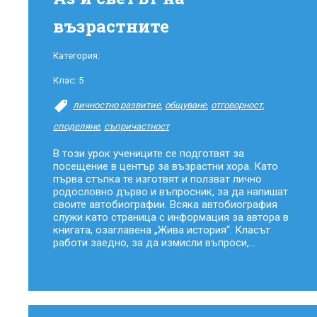
възрастните
Категория:
Клас:
5
личностно развитие
,
общуване
,
отговорност
,
споделяне
,
съпричастност
В този урок учениците се подготвят за
посещение в център за възрастни хора. Като
първа стъпка те изготвят и ползват лично
родословно дърво и въпросник, за да напишат
своите автобиографии. Всяка автобиография
служи като страница с информация за автора в
книгата, озаглавена „Жива история“. Класът
работи заедно, за да измисли въпроси,...