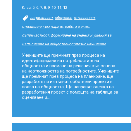
Клас:
5
,
6
,
7
,
8
,
9
,
10
,
11
,
12
загриженост
,
общуване
,
отговорност
,
отношение към парите
,
работа в екип
,
съпричастност
,
формиране на знания и умения за
изпълнение на общественополезно начинание
Учениците ще преминат през процеса на
идентифициране на потребностите на
общността и вземане на решения въз основа
на неотложността на потребностите. Учениците
ще преминат през процеса на планиране, ще
разработят и изпълнят собствени проекти в
полза на общността. Ще направят оценка на
разработения проект с помощта на таблица за
оценяване и...