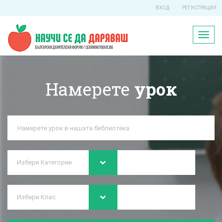
ВХОД
РЕГИСТРАЦИЯ
Toggl
naviga
Намерете
урок