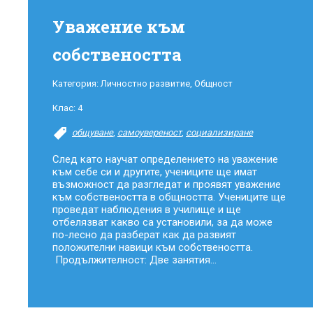
Уважение към
собствеността
Категория:
Личностно развитие
,
Общност
Клас:
4
общуване
,
самоувереност
,
социализиране
След като научат определението на уважение
към себе си и другите, учениците ще имат
възможност да разгледат и проявят уважение
към собствеността в общността. Учениците ще
проведат наблюдения в училище и ще
отбелязват какво са установили, за да може
по-лесно да разберат как да развият
положителни навици към собствеността.
Продължителност: Две занятия...