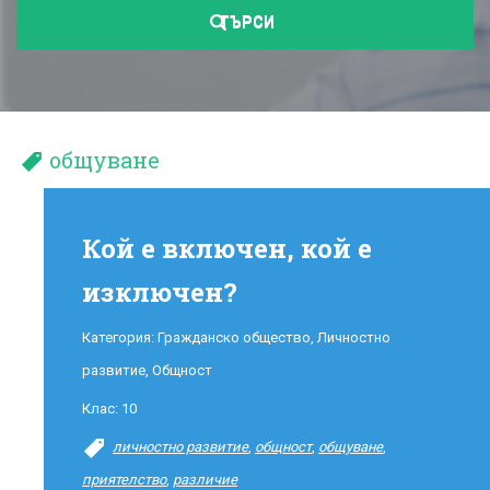
ТЪРСИ
общуване
Кой е включен, кой е
изключен?
Категория:
Гражданско общество
,
Личностно
развитие
,
Общност
Клас:
10
личностно развитие
,
общност
,
общуване
,
приятелство
,
различие