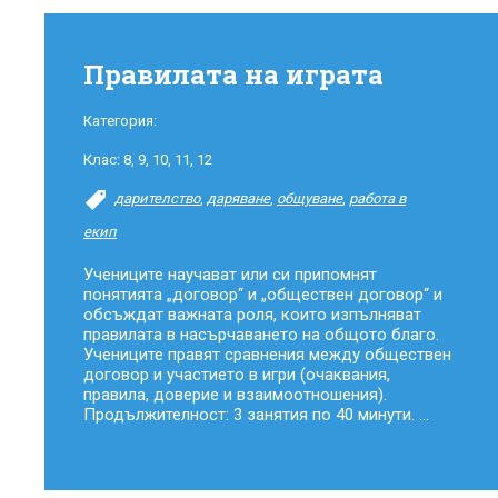
Правилата на играта
Категория:
Клас:
8
,
9
,
10
,
11
,
12
дарителство
,
даряване
,
общуване
,
работа в
екип
Учениците научават или си припомнят
понятията „договор“ и „обществен договор“ и
обсъждат важната роля, които изпълняват
правилата в насърчаването на общото благо.
Учениците правят сравнения между обществен
договор и участието в игри (очаквания,
правила, доверие и взаимоотношения).
Продължителност: 3 занятия по 40 минути. ...