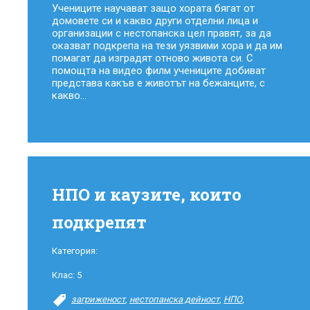
Учениците научават защо хората бягат от
домовете си и какво други отделни лица и
организации с нестопанска цел правят, за да
оказват подкрепа на тези уязвими хора и да им
помагат да изградят отново живота си. С
помощта на видео филм учениците добиват
представа какъв е животът на бежанците, с
какво...
НПО и каузите, които
подкрепят
Категория:
Клас:
5
загриженост
,
нестопанска дейност
,
НПО
,