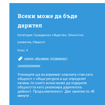
Всеки може да бъде
дарител
Категория:
Гражданско общество
,
Личностно
развитие
,
Общност
Клас:
4
нужди
,
общуване
,
отговорност
,
социализиране
Учениците ще възприемат класната стая като
общност с общи ресурси и ще определят
начини, по които всеки може да подкрепи
общността като реализира дарителска
дейност. Продължителност: Две занятия по 40
минути ...