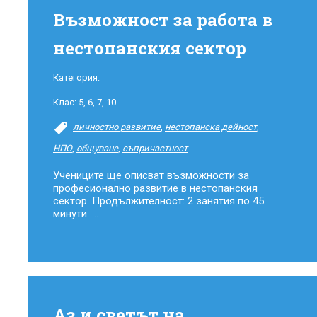
Възможност за работа в
нестопанския сектор
Категория:
Клас:
5
,
6
,
7
,
10
личностно развитие
,
нестопанска дейност
,
НПО
,
общуване
,
съпричастност
Учениците ще описват възможности за
професионално развитие в нестопанския
сектор. Продължителност: 2 занятия по 45
минути. ...
Аз и светът на